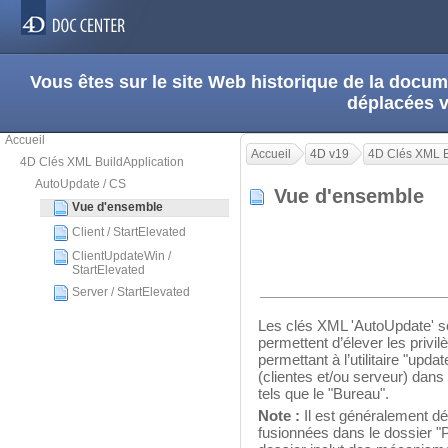
Vous êtes sur le site Web historique de la doc
déplacées 
Accueil
Accueil
4D v19
4D Clés XML B
4D Clés XML BuildApplication
AutoUpdate / CS
Vue d'ensemble
Vue d'ensemble
Client / StartElevated
ClientUpdateWin /
StartElevated
Server / StartElevated
Les clés XML 'AutoUpdate' so
permettent d’élever les privi
permettant à l’utilitaire "upda
(clientes et/ou serveur) da
tels que le "Bureau".
Note :
Il est généralement déc
fusionnées dans le dossier 