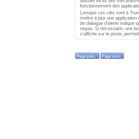
dossier inclut des mécanisme
fonctionnement des applicat
Lorsque ces clés sont à True
mettre à jour une applicatio
de dialogue d’alerte indique q
requis. Si nécessaire, une boî
s’affiche sur le poste, permet
Page préc.
Page suiv.