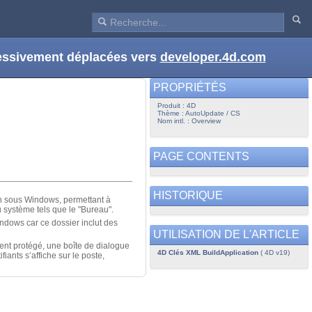
ressivement déplacées vers
developer.4d.com
PROPRIÉTÉS
Produit : 4D
Thème : AutoUpdate / CS
Nom intl. : Overview
PAGE CONTENTS
HISTORIQUE
ion sous Windows, permettant à
du système tels que le "Bureau".
indows car ce dossier inclut des
UTILISATION DE L'ARTICLE
ent protégé, une boîte de dialogue
4D Clés XML BuildApplication
( 4D v19)
iants s’affiche sur le poste,