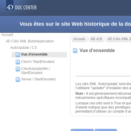
Vous êtes sur le site Web historique de la
Accueil
Accueil
4D v19
4D Clés XML B
4D Clés XML BuildApplication
AutoUpdate / CS
Vue d'ensemble
Vue d'ensemble
Client / StartElevated
ClientUpdateWin /
StartElevated
Server / StartElevated
Les clés XML 'AutoUpdate' sont dis
l’utilitaire "updater" d’installer 
Note :
Il est généralement déconsei
mécanismes spécifiques incompatib
Lorsque ces clés sont à True et qu
d’alerte indique que des privilèges 
permettant d’utiliser un compte d’a