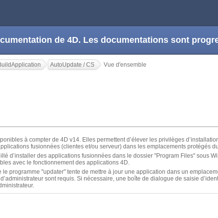
 documentation de 4D. Les documentations sont prog
uildApplication
AutoUpdate / CS
Vue d'ensemble
ponibles à compter de 4D v14. Elles permettent d’élever les privilèges d’installat
des applications fusionnées (clientes et/ou serveur) dans les emplacements protégés 
llé d’installer des applications fusionnées dans le dossier "Program Files" sous W
les avec le fonctionnement des applications 4D.
e le programme "updater" tente de mettre à jour une application dans un emplacem
d’administrateur sont requis. Si nécessaire, une boîte de dialogue de saisie d’identif
dministrateur.