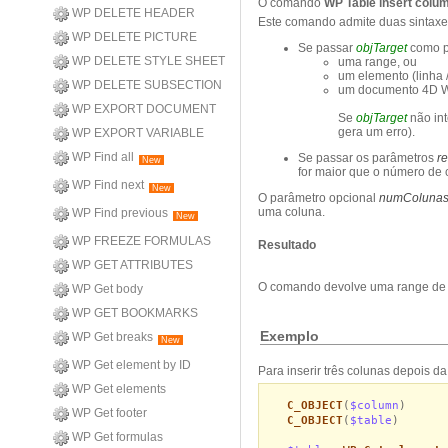
O comando
WP Table insert colu
WP DELETE HEADER
Este comando admite duas sintaxe
WP DELETE PICTURE
Se passar
objTarget
como pr
WP DELETE STYLE SHEET
uma range, ou
um elemento (linha /
WP DELETE SUBSECTION
um documento 4D Wr
WP EXPORT DOCUMENT
Se
objTarget
não in
gera um erro).
WP EXPORT VARIABLE
WP Find all
Se passar os parâmetros
r
New
for maior que o número de
WP Find next
New
O parâmetro opcional
numColuna
uma coluna.
WP Find previous
New
WP FREEZE FORMULAS
Resultado
WP GET ATTRIBUTES
O comando devolve uma range de co
WP Get body
WP GET BOOKMARKS
Exemplo
WP Get breaks
New
WP Get element by ID
Para inserir três colunas depois d
WP Get elements
C_OBJECT
(
$column
)
WP Get footer
C_OBJECT
(
$table
)
WP Get formulas