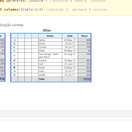
by ID
(WParea;"Invoice")
//procura a tabela "Invoice"
t columns
(
$table
;2;3)
//posição 2, agregue 3 colunas
lização correta: