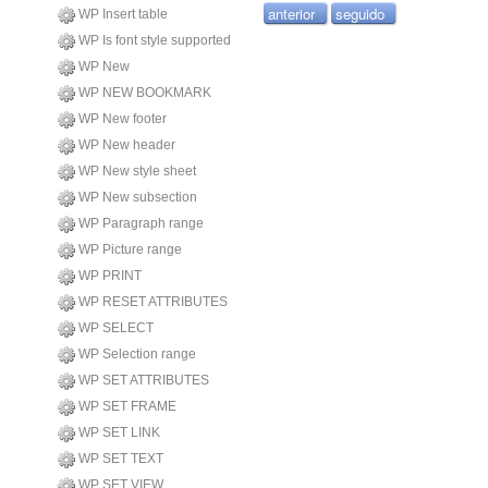
anterior
seguido
WP Insert table
WP Is font style supported
WP New
WP NEW BOOKMARK
WP New footer
WP New header
WP New style sheet
WP New subsection
WP Paragraph range
WP Picture range
WP PRINT
WP RESET ATTRIBUTES
WP SELECT
WP Selection range
WP SET ATTRIBUTES
WP SET FRAME
WP SET LINK
WP SET TEXT
WP SET VIEW