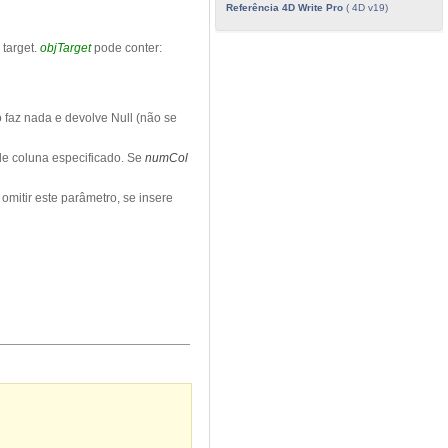
Referência 4D Write Pro
( 4D v19)
 target.
objTarget
pode conter:
 faz nada e devolve Null (não se
de coluna especificado. Se
numCol
omitir este parâmetro, se insere