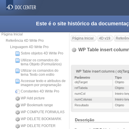
Este é o site histórico da documen
Página Inicial
Página Inicial
4D v19
Referênc
Referência 4D Write Pro
Linguagem 4D Write Pro
WP Table insert colum
Sobre objetos 4D Write Pro
Utilizar os comandos do
tema Objeto (Formulários)
Utilizar os comandos do
WP Table insert columns ( objTarg
tema Texto com estilo
Parâmetro
Tipo
Accessar texto e atributos de
objTarget
Objeto
imagem por programação
refTabela
Objeto
Constantes 4D Write Pro
numCol
Inteiro lo
WP Add picture
numColunas
Inteiro lo
WP Bookmark range
Resultado
Objeto
WP COMPUTE FORMULAS
WP DELETE BOOKMARK
Descrição
WP DELETE FOOTER