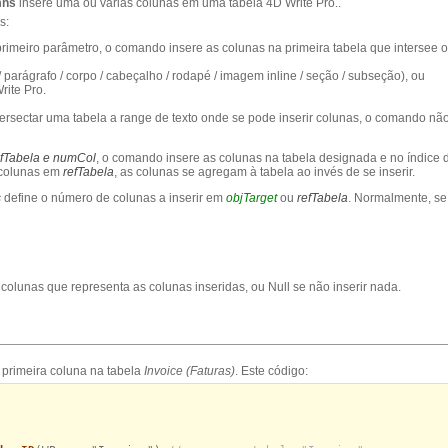
mns
insere uma ou várias colunas em uma tabela 4D Write Pro..
s:
imeiro parâmetro, o comando insere as colunas na primeira tabela que intersee o
 parágrafo / corpo / cabeçalho / rodapé / imagem inline / seção / subseção), ou
ite Pro.
tersectar uma tabela a range de texto onde se pode inserir colunas, o comando não
efTabela e
numCol
, o comando insere as colunas na tabela designada e no índice 
 colunas em
refTabela
, as colunas se agregam à tabela ao invés de se inserir.
s
define o número de colunas a inserir em
objTarget
ou
refTabela
. Normalmente, se 
lunas que representa as colunas inseridas, ou Null se não inserir nada.
a primeira coluna na tabela
Invoice (Faturas)
. Este código: