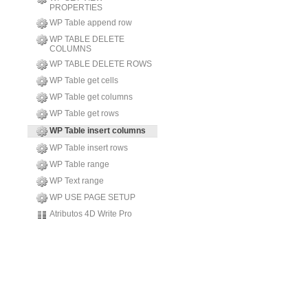
PROPERTIES
WP Table append row
WP TABLE DELETE
COLUMNS
WP TABLE DELETE ROWS
WP Table get cells
WP Table get columns
WP Table get rows
WP Table insert columns
WP Table insert rows
WP Table range
WP Text range
WP USE PAGE SETUP
Atributos 4D Write Pro