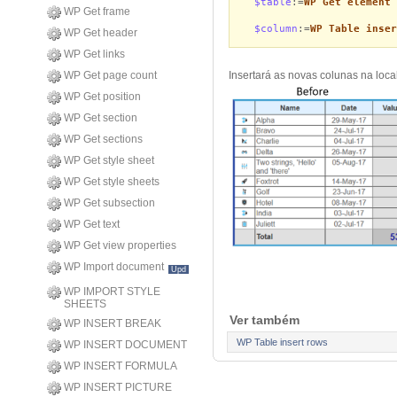
$table
:=
WP Get element 
WP Get frame
$column
:=
WP Table inser
WP Get header
WP Get links
WP Get page count
Insertará as novas colunas na loca
WP Get position
WP Get section
WP Get sections
WP Get style sheet
WP Get style sheets
WP Get subsection
WP Get text
WP Get view properties
WP Import document
Upd
WP IMPORT STYLE
SHEETS
Ver também
WP INSERT BREAK
WP Table insert rows
WP INSERT DOCUMENT
WP INSERT FORMULA
WP INSERT PICTURE