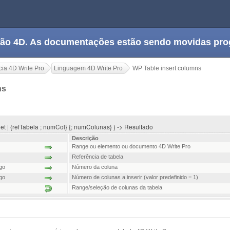
tação 4D. As documentações estão sendo movidas pr
ia 4D Write Pro
Linguagem 4D Write Pro
WP Table insert columns
ns
et | {refTabela ; numCol} {; numColunas} ) -> Resultado
Descrição
Range ou elemento ou documento 4D Write Pro
Referência de tabela
ngo
Número da coluna
ngo
Número de colunas a inserir (valor predefinido = 1)
Range/seleção de colunas da tabela