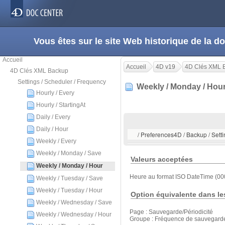
Vous êtes sur le site Web historique de la
Accueil
Accueil
4D v19
4D Clés XML 
4D Clés XML Backup
Settings / Scheduler / Frequency
Weekly / Monday / Ho
Hourly / Every
Hourly / StartingAt
Daily / Every
Daily / Hour
/ Preferences4D / Backup / Sett
Weekly / Every
Weekly / Monday / Save
Valeurs acceptées
Weekly / Monday / Hour
Heure au format ISO DateTime (00
Weekly / Tuesday / Save
Weekly / Tuesday / Hour
Option équivalente dans le
Weekly / Wednesday / Save
Page : Sauvegarde/Périodicité
Weekly / Wednesday / Hour
Groupe : Fréquence de sauvegard