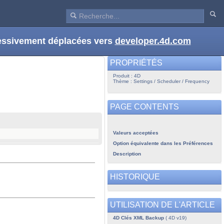
ressivement déplacées vers
developer.4d.com
PROPRIÉTÉS
Produit : 4D
Thème : Settings / Scheduler / Frequency
PAGE CONTENTS
Valeurs acceptées
Option équivalente dans les Préférences
Description
HISTORIQUE
UTILISATION DE L'ARTICLE
4D Clés XML Backup
( 4D v19)