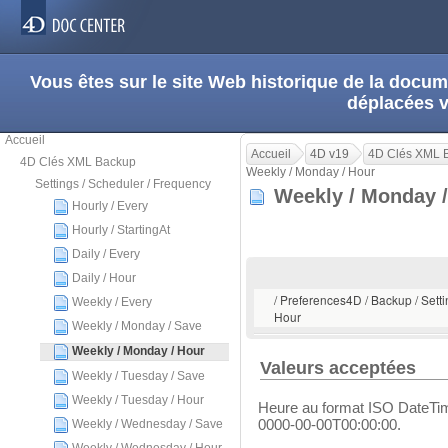
Vous êtes sur le site Web historique de la doc
déplacées 
Accueil
Accueil
4D v19
4D Clés XML 
4D Clés XML Backup
Weekly / Monday / Hour
Settings / Scheduler / Frequency
Weekly / Monday 
Hourly / Every
Hourly / StartingAt
Daily / Every
Daily / Hour
/ Preferences4D / Backup / Sett
Weekly / Every
Hour
Weekly / Monday / Save
Weekly / Monday / Hour
Valeurs acceptées
Weekly / Tuesday / Save
Weekly / Tuesday / Hour
Heure au format ISO DateTim
0000-00-00T00:00:00.
Weekly / Wednesday / Save