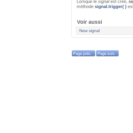
Lorsque le
signal
est créé,
si
méthode
signal.trigger( )
est
Voir aussi
New signal
Page préc.
Page suiv.