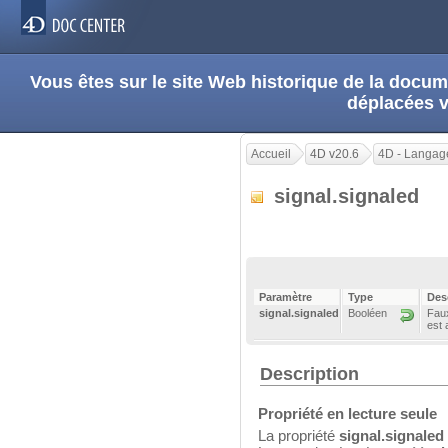
Vous êtes sur le site Web historique de la doc
déplacées 
Accueil
4D v20.6
4D - Langag
signal.signaled
Paramètre
Type
Des
signal.signaled
Booléen
Faux
est 
Description
Propriété en lecture seule
La propriété
signal.signaled