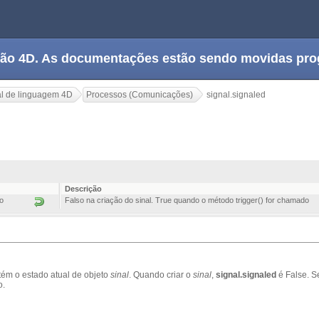
tação 4D. As documentações estão sendo movidas pr
l de linguagem 4D
Processos (Comunicações)
signal.signaled
Descrição
o
Falso na criação do sinal. True quando o método trigger() for chamado
tém o estado atual de objeto
sinal
.
Q
uando criar o
sinal
,
signal.signaled
é False.
S
o.