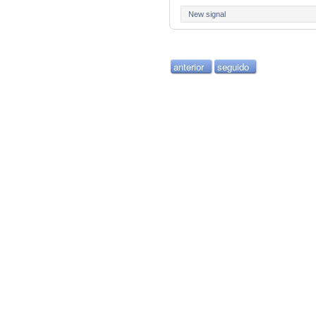
New signal
anterior
seguido