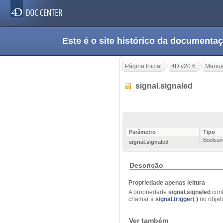
Este é o site histórico da documen
Página Inicial
4D v20.6
Manua
signal.signaled
Parâmetro
Tipo
Boolean
signal.signaled
Descrição
Propriedade apenas leitura
A propriedade
signal.signaled
con
chamar a
signal.trigger( )
no
objet
Ver também