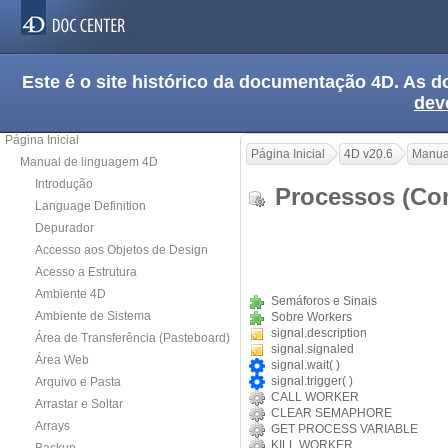
Este é o site histórico da documentação 4D. As
dev
Página Inicial
Página Inicial
4D v20.6
Manua
Manual de linguagem 4D
Introdução
Processos (C
Language Definition
Depurador
Accesso aos Objetos de Design
Acesso a Estrutura
Ambiente 4D
Semáforos e Sinais
Ambiente de Sistema
Sobre Workers
signal.description
Área de Transferência (Pasteboard)
signal.signaled
Área Web
signal.wait( )
signal.trigger( )
Arquivo e Pasta
CALL WORKER
Arrastar e Soltar
CLEAR SEMAPHORE
Arrays
GET PROCESS VARIABLE
KILL WORKER