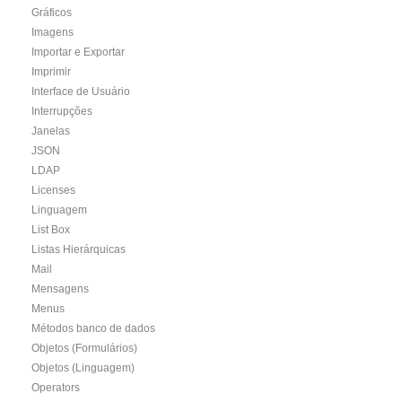
Gráficos
Imagens
Importar e Exportar
Imprimir
Interface de Usuário
Interrupções
Janelas
JSON
LDAP
Licenses
Linguagem
List Box
Listas Hierárquicas
Mail
Mensagens
Menus
Métodos banco de dados
Objetos (Formulários)
Objetos (Linguagem)
Operators