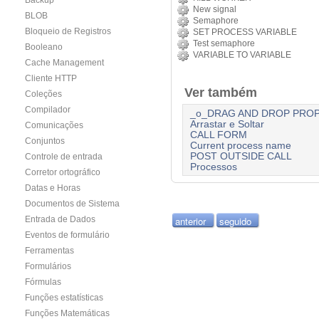
Backup
New signal
BLOB
Semaphore
Bloqueio de Registros
SET PROCESS VARIABLE
Test semaphore
Booleano
VARIABLE TO VARIABLE
Cache Management
Cliente HTTP
Ver também
Coleções
Compilador
_o_DRAG AND DROP PROP
Arrastar e Soltar
Comunicações
CALL FORM
Conjuntos
Current process name
POST OUTSIDE CALL
Controle de entrada
Processos
Corretor ortográfico
Datas e Horas
Documentos de Sistema
anterior
seguido
Entrada de Dados
Eventos de formulário
Ferramentas
Formulários
Fórmulas
Funções estatísticas
Funções Matemáticas