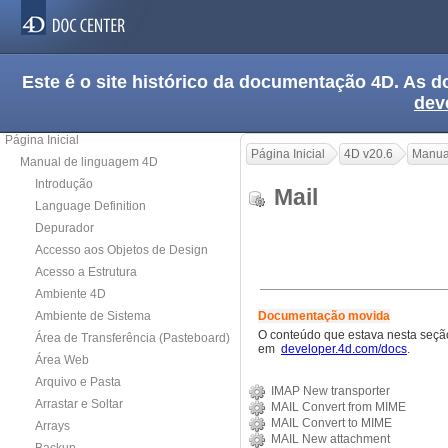
Este é o site histórico da documentação 4D. As
dev
Página Inicial
Página Inicial
4D v20.6
Manua
Manual de linguagem 4D
Introdução
Mail
Language Definition
Depurador
Accesso aos Objetos de Design
Acesso a Estrutura
Ambiente 4D
Ambiente de Sistema
Documentação movida
O conteúdo que estava nesta seção
Área de Transferência (Pasteboard)
em
developer.4d.com/docs
.
Área Web
Arquivo e Pasta
IMAP New transporter
Arrastar e Soltar
MAIL Convert from MIME
MAIL Convert to MIME
Arrays
MAIL New attachment