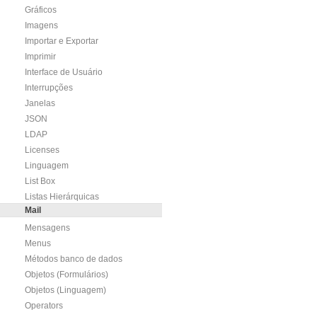
Gráficos
Imagens
Importar e Exportar
Imprimir
Interface de Usuário
Interrupções
Janelas
JSON
LDAP
Licenses
Linguagem
List Box
Listas Hierárquicas
Mail
Mensagens
Menus
Métodos banco de dados
Objetos (Formulários)
Objetos (Linguagem)
Operators