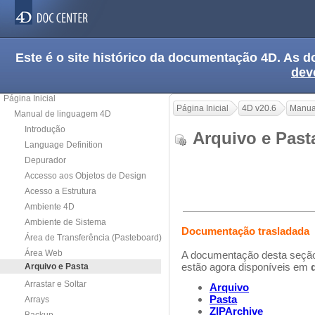
Este é o site histórico da documentação 4D. As
dev
Página Inicial
Página Inicial
4D v20.6
Manua
Manual de linguagem 4D
Introdução
Arquivo e Pa
Language Definition
Depurador
Accesso aos Objetos de Design
Acesso a Estrutura
Ambiente 4D
Ambiente de Sistema
Documentação trasladada
Área de Transferência (Pasteboard)
Área Web
A documentação desta seção 
estão agora disponíveis em
Arquivo e Pasta
Arrastar e Soltar
Arquivo
Pasta
Arrays
ZIPArchive