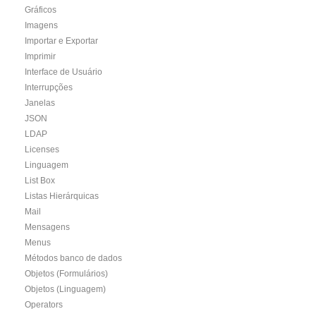
Gráficos
Imagens
Importar e Exportar
Imprimir
Interface de Usuário
Interrupções
Janelas
JSON
LDAP
Licenses
Linguagem
List Box
Listas Hierárquicas
Mail
Mensagens
Menus
Métodos banco de dados
Objetos (Formulários)
Objetos (Linguagem)
Operators