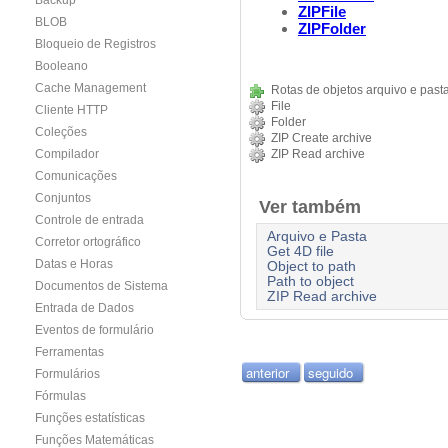
Backup
ZIPFile
BLOB
ZIPFolder
Bloqueio de Registros
Booleano
Cache Management
Rotas de objetos arquivo e past
File
Cliente HTTP
Folder
Coleções
ZIP Create archive
Compilador
ZIP Read archive
Comunicações
Conjuntos
Ver também
Controle de entrada
Arquivo e Pasta
Corretor ortográfico
Get 4D file
Datas e Horas
Object to path
Path to object
Documentos de Sistema
ZIP Read archive
Entrada de Dados
Eventos de formulário
Ferramentas
anterior
seguido
Formulários
Fórmulas
Funções estatísticas
Funções Matemáticas