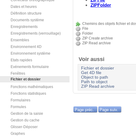
Correcteur orthographique
ZIPFolder
Dates et heures
Définition structure
Documents système
Chemins des objets fichier et do
Enregistrements
File
Enregistrements (verrouillage)
Folder
ZIP Create archive
Ensembles
ZIP Read archive
Environnement 4D
Environnement système
Voir aussi
Etats rapides
Evénements formulaire
Fichier et dossier
Get 4D file
Fenêtres
Object to path
Fichier et dossier
Path to object
ZIP Read archive
Fonctions mathématiques
Fonctions statistiques
Formulaires
Formules
Page préc.
Page suiv.
Gestion de la saisie
Gestion du cache
Glisser-Déposer
Graphes