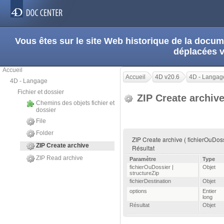
Vous êtes sur le site Web historique de la doc
déplacées 
Accueil
Accueil
4D v20.6
4D - Langag
4D - Langage
Fichier et dossier
ZIP Create archiv
Chemins des objets fichier et
dossier
File
Folder
ZIP Create archive ( fichierOuDossie
ZIP Create archive
Résultat
ZIP Read archive
Paramètre
Type
fichierOuDossier |
Objet
structureZip
fichierDestination
Objet
options
Entier
long
Résultat
Objet