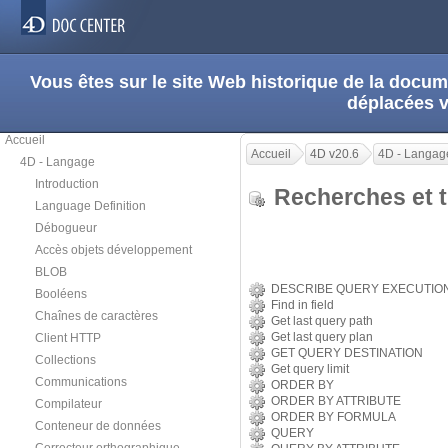
Vous êtes sur le site Web historique de la doc
déplacées 
Accueil
Accueil
4D v20.6
4D - Langag
4D - Langage
Introduction
Recherches et 
Language Definition
Débogueur
Accès objets développement
BLOB
DESCRIBE QUERY EXECUTIO
Booléens
Find in field
Chaînes de caractères
Get last query path
Get last query plan
Client HTTP
GET QUERY DESTINATION
Collections
Get query limit
Communications
ORDER BY
ORDER BY ATTRIBUTE
Compilateur
ORDER BY FORMULA
Conteneur de données
QUERY