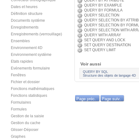
Correcteur orthographique
QUERY BY ATTRIBUTE
QUERY BY EXAMPLE
Dates et heures
QUERY BY FORMULA
Définition structure
QUERY SELECTION
QUERY SELECTION BY ATTRI
Documents système
QUERY SELECTION BY FORM
Enregistrements
QUERY SELECTION WITH ARR
Enregistrements (verrouillage)
QUERY WITH ARRAY
SET QUERY AND LOCK
Ensembles
SET QUERY DESTINATION
Environnement 4D
SET QUERY LIMIT
Environnement système
Etats rapides
Voir aussi
Evénements formulaire
QUERY BY SQL
Fenêtres
Structure des objets de langage 4D
Fichier et dossier
Fonctions mathématiques
Fonctions statistiques
Page préc.
Page suiv.
Formulaires
Formules
Gestion de la saisie
Gestion du cache
Glisser-Déposer
Graphes