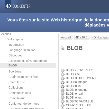
Vous êtes sur le site Web historique de la doc
déplacées 
Accueil
Accueil
4D v20.6
4D - Langag
4D - Langage
Introduction
BLOB
Language Definition
Débogueur
Accès objets développement
BLOB
BLOB PROPERTIES
Booléens
BLOB size
Chaînes de caractères
BLOB TO DOCUMENT
BLOB to integer
Client HTTP
BLOB to list
Collections
BLOB to longint
Communications
BLOB to real
BLOB to text
Compilateur
BLOB TO VARIABLE
Conteneur de données
COMPRESS BLOB