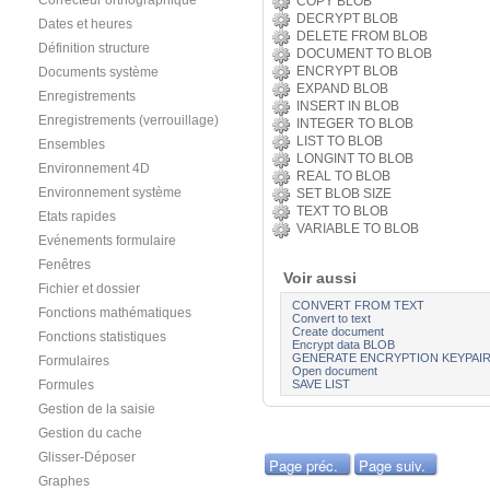
Correcteur orthographique
COPY BLOB
DECRYPT BLOB
Dates et heures
DELETE FROM BLOB
Définition structure
DOCUMENT TO BLOB
ENCRYPT BLOB
Documents système
EXPAND BLOB
Enregistrements
INSERT IN BLOB
Enregistrements (verrouillage)
INTEGER TO BLOB
LIST TO BLOB
Ensembles
LONGINT TO BLOB
Environnement 4D
REAL TO BLOB
Environnement système
SET BLOB SIZE
TEXT TO BLOB
Etats rapides
VARIABLE TO BLOB
Evénements formulaire
Fenêtres
Voir aussi
Fichier et dossier
CONVERT FROM TEXT
Fonctions mathématiques
Convert to text
Create document
Fonctions statistiques
Encrypt data BLOB
GENERATE ENCRYPTION KEYPAI
Formulaires
Open document
SAVE LIST
Formules
Gestion de la saisie
Gestion du cache
Glisser-Déposer
Page préc.
Page suiv.
Graphes