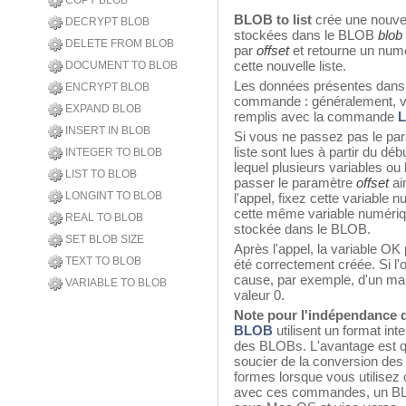
COPY BLOB
BLOB to list
crée une nouvel
DECRYPT BLOB
stockées dans le BLOB
blob
DELETE FROM BLOB
par
offset
et retourne un numé
cette nouvelle liste.
DOCUMENT TO BLOB
Les données présentes dans 
ENCRYPT BLOB
commande : généralement, v
EXPAND BLOB
remplis avec la commande
L
INSERT IN BLOB
Si vous ne passez pas le pa
liste sont lues à partir du 
INTEGER TO BLOB
lequel plusieurs variables ou
LIST TO BLOB
passer le paramètre
offset
ai
LONGINT TO BLOB
l'appel, fixez cette variable n
cette même variable numérique
REAL TO BLOB
stockée dans le BLOB.
SET BLOB SIZE
Après l'appel, la variable OK p
TEXT TO BLOB
été correctement créée. Si l'
cause, par exemple, d'un ma
VARIABLE TO BLOB
valeur 0.
Note pour l'indépendance d
BLOB
utilisent un format in
des BLOBs. L'avantage est q
soucier de la conversion des 
formes lorsque vous utilise
avec ces commandes, un BLO