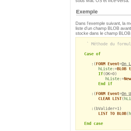
sous Mac OS et vice-versa.
Exemple
Dans l'exemple suivant, la mé
liste d'un champ BLOB avant q
stocke dans le champ BLOB lo
` Méthode du formul
Case of
:(
FORM Event
=
On L
hListe
:=
BLOB t
If
(OK=0)
hListe
:=
New
End if
:(
FORM Event
=
On U
CLEAR LIST
(
hLi
:(bValider=1)
LIST TO BLOB
(
h
End case