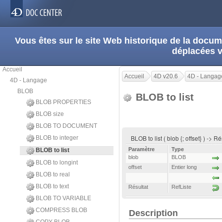
Vous êtes sur le site Web historique de la doc
déplacées 
Accueil
Accueil
4D v20.6
4D - Langag
4D - Langage
BLOB
BLOB to list
BLOB PROPERTIES
BLOB size
BLOB TO DOCUMENT
BLOB to list ( blob {; offset} ) -> R
BLOB to integer
Paramètre
Type
BLOB to list
blob
BLOB
BLOB to longint
offset
Entier long
BLOB to real
BLOB to text
Résultat
RefListe
BLOB TO VARIABLE
COMPRESS BLOB
Description