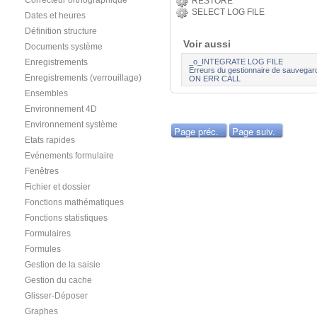
Correcteur orthographique
RESTORE
SELECT LOG FILE
Dates et heures
Définition structure
Voir aussi
Documents système
_o_INTEGRATE LOG FILE
Enregistrements
Erreurs du gestionnaire de sauvegar
Enregistrements (verrouillage)
ON ERR CALL
Ensembles
Environnement 4D
Environnement système
Page préc.
Page suiv.
Etats rapides
Evénements formulaire
Fenêtres
Fichier et dossier
Fonctions mathématiques
Fonctions statistiques
Formulaires
Formules
Gestion de la saisie
Gestion du cache
Glisser-Déposer
Graphes