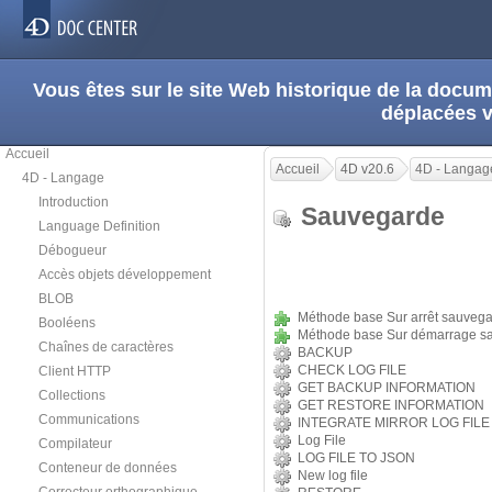
Vous êtes sur le site Web historique de la doc
déplacées 
Accueil
Accueil
4D v20.6
4D - Langag
4D - Langage
Introduction
Sauvegarde
Language Definition
Débogueur
Accès objets développement
BLOB
Méthode base Sur arrêt sauveg
Booléens
Méthode base Sur démarrage s
Chaînes de caractères
BACKUP
CHECK LOG FILE
Client HTTP
GET BACKUP INFORMATION
Collections
GET RESTORE INFORMATION
Communications
INTEGRATE MIRROR LOG FILE
Log File
Compilateur
LOG FILE TO JSON
Conteneur de données
New log file