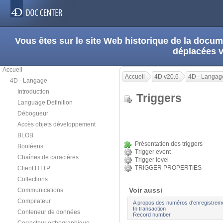
Vous êtes sur le site Web historique de la doc
déplacées 
Accueil
Accueil
4D v20.6
4D - Langag
4D - Langage
Introduction
Triggers
Language Definition
Débogueur
Accès objets développement
BLOB
Présentation des triggers
Booléens
Trigger event
Chaînes de caractères
Trigger level
TRIGGER PROPERTIES
Client HTTP
Collections
Voir aussi
Communications
Compilateur
A propos des numéros d'enregistrem
In transaction
Conteneur de données
Record number