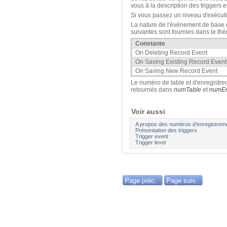
vous à la description des triggers
Si vous passez un niveau d'exécuti
La nature de l'événement de base 
suivantes sont fournies dans le th
Constante
On Deleting Record Event
On Saving Existing Record Event
On Saving New Record Event
Le numéro de table et d'enregistre
retournés dans
numTable
et
numE
Voir aussi
A propos des numéros d'enregistrem
Présentation des triggers
Trigger event
Trigger level
Page préc.
Page suiv.