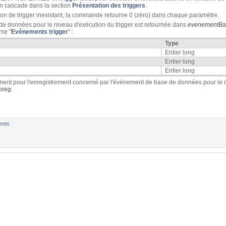
 en cascade dans la section
Présentation des triggers
.
on de trigger inexistant, la commande retourne 0 (zéro) dans chaque paramètre.
de données pour le niveau d'exécution du trigger est retournée dans
evenementBa
ème "
Evénements trigger
" :
Type
Entier long
Entier long
Entier long
ment pour l'enregistrement concerné par l'événement de base de données pour le n
nreg
.
ents