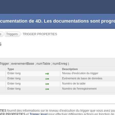
 documentation de 4D. Les documentations sont prog
e
Triggers
TRIGGER PROPERTIES
S
igger ; evenementBase ; numTable ; numEnreg )
Type
Description
Entier long
Niveau d'exécution du trigger
Entier long
Evénement de base de données
Entier long
Numéro de la table
Entier long
Numéro de l'enregistrement
TIES
fournit des informations sur le niveau d'exécution du trigger que vous avez 
GER PROPERTIES
et
Trigger level
pour effectuer différentes actions en fonction de