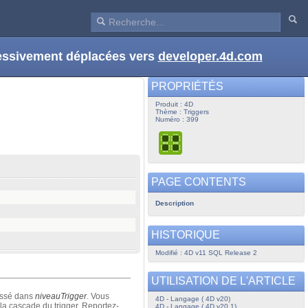
ressivement déplacées vers
developer.4d.com
PROPRIÉTÉS
Produit : 4D
Thème : Triggers
Numéro : 399
PAGE CONTENTS
Description
HISTORIQUE
Modifié : 4D v11 SQL Release 2
UTILISATION DE L'ARTICLE
passé dans
niveauTrigger
. Vous
4D - Langage ( 4D v20)
 la cascade du trigger. Reportez-
4D - Langage ( 4D v20.1)