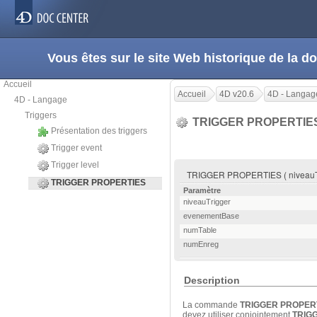
Vous êtes sur le site Web historique de la
Accueil
Accueil
4D v20.6
4D - Langag
4D - Langage
Triggers
TRIGGER PROPERTIE
Présentation des triggers
Trigger event
Trigger level
TRIGGER PROPERTIES ( niveauTr
TRIGGER PROPERTIES
Paramètre
niveauTrigger
evenementBase
numTable
numEnreg
Description
La commande
TRIGGER PROPER
devez utiliser conjointement
TRIG