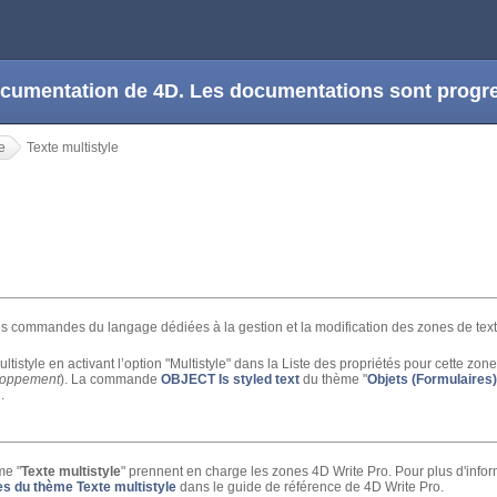
 documentation de 4D. Les documentations sont prog
e
Texte multistyle
le
es commandes du langage dédiées à la gestion et la modification des zones de text
istyle en activant l’option "Multistyle" dans la Liste des propriétés pour cette zone
loppement
). La commande
OBJECT Is styled text
du thème "
Objets (Formulaires)
.
me "
Texte multistyle
" prennent en charge les zones 4D Write Pro. Pour plus d'infor
s du thème Texte multistyle
dans le guide de référence de 4D Write Pro.