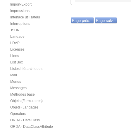
Import-Export
Impressions
Interface utilisateur
Page préc.
Page suiv.
Interruptions
JSON
Langage
LDAP
Licenses
Liens
List Box
Listes hiérarchiques
Mail
Menus
Messages
Méthodes base
Objets (Formulaires)
Objets (Langage)
Operators
ORDA - DataClass
ORDA - DataClassAttribute