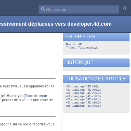
ressivement déplacées vers
developer.4d.com
PROPRIÉTÉS
Produit : 4D
Thème : Texte multistyle
HISTORIQUE
UTILISATION DE L'ARTICLE
e multistyle, aussi appelées
zones
4D - Langage ( 4D v20)
4D - Langage ( 4D v20.1)
4D - Langage ( 4D v20.2)
 (cf.
Multistyle (Zone de texte
4D - Langage ( 4D v20.3)
4D - Langage ( 4D v20.4)
" permet de savoir si une zone de
4D - Langage ( 4D v20.5)
4D - Langage
( 4D v20.6)
mations sur ce point, reportez-vous