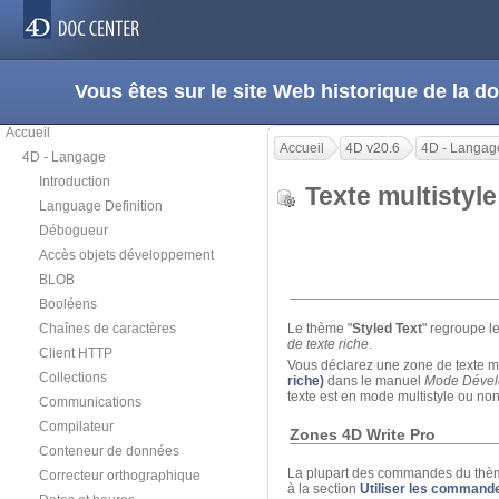
Vous êtes sur le site Web historique de la
Accueil
Accueil
4D v20.6
4D - Langag
4D - Langage
Introduction
Texte multisty
Language Definition
Débogueur
Accès objets développement
BLOB
Booléens
Chaînes de caractères
Le thème "
Styled Text
" regroupe l
de texte riche
.
Client HTTP
Vous déclarez une zone de texte mult
Collections
riche)
dans le manuel
Mode Déve
texte est en mode multistyle ou non
Communications
Compilateur
Zones 4D Write Pro
Conteneur de données
La plupart des commandes du thè
Correcteur orthographique
à la section
Utiliser les commande