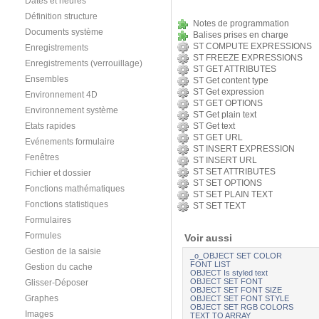
Dates et heures
Définition structure
Notes de programmation
Documents système
Balises prises en charge
ST COMPUTE EXPRESSIONS
Enregistrements
ST FREEZE EXPRESSIONS
Enregistrements (verrouillage)
ST GET ATTRIBUTES
Ensembles
ST Get content type
ST Get expression
Environnement 4D
ST GET OPTIONS
Environnement système
ST Get plain text
Etats rapides
ST Get text
ST GET URL
Evénements formulaire
ST INSERT EXPRESSION
Fenêtres
ST INSERT URL
ST SET ATTRIBUTES
Fichier et dossier
ST SET OPTIONS
Fonctions mathématiques
ST SET PLAIN TEXT
Fonctions statistiques
ST SET TEXT
Formulaires
Formules
Voir aussi
Gestion de la saisie
_o_OBJECT SET COLOR
FONT LIST
Gestion du cache
OBJECT Is styled text
OBJECT SET FONT
Glisser-Déposer
OBJECT SET FONT SIZE
Graphes
OBJECT SET FONT STYLE
OBJECT SET RGB COLORS
Images
TEXT TO ARRAY