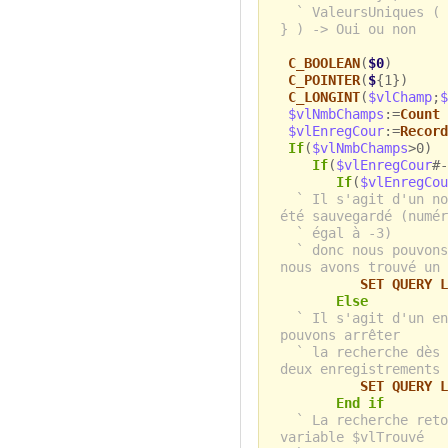
` ValeursUniques ( 
} ) -> Oui ou non
C_BOOLEAN
(
$0
)
C_POINTER
(
$
{1})
C_LONGINT
(
$vlChamp
;
$
$vlNmbChamps
:=
Count 
$vlEnregCour
:=
Record
If
(
$vlNmbChamps
>0)
If
(
$vlEnregCour
#-
If
(
$vlEnregCou
` Il s'agit d'un no
été sauvegardé (numér
` égal à -3)
` donc nous pouvons
nous avons trouvé un 
SET QUERY L
Else
` Il s'agit d'un en
pouvons arrêter
` la recherche dès 
deux enregistrements
SET QUERY L
End if
` La recherche reto
variable $vlTrouvé