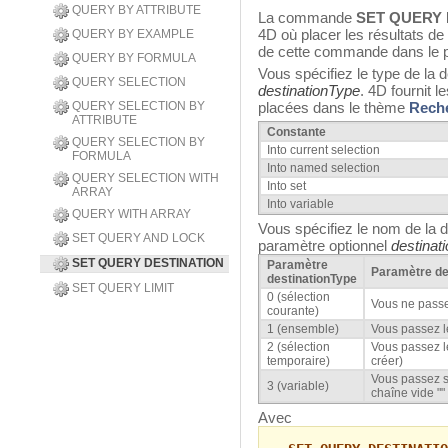
QUERY BY ATTRIBUTE
La commande
SET QUERY 
4D où placer les résultats de
QUERY BY EXAMPLE
de cette commande dans le p
QUERY BY FORMULA
Vous spécifiez le type de la 
QUERY SELECTION
destinationType
. 4D fournit 
QUERY SELECTION BY
placées dans le thème
Rech
ATTRIBUTE
Constante
QUERY SELECTION BY
Into current selection
FORMULA
Into named selection
QUERY SELECTION WITH
Into set
ARRAY
Into variable
QUERY WITH ARRAY
Vous spécifiez le nom de la d
SET QUERY AND LOCK
paramètre optionnel
destinat
SET QUERY DESTINATION
Paramètre
Paramètre
de
destinationType
SET QUERY LIMIT
0 (sélection
Vous ne passe
courante)
1 (ensemble)
Vous passez l
2 (sélection
Vous passez l
temporaire)
créer)
Vous passez so
3 (variable)
chaîne vide ""
Avec