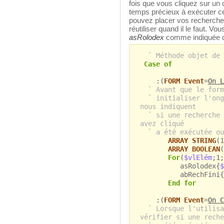
fois que vous cliquez sur un
temps précieux à exécuter ce
pouvez placer vos recherches
réutiliser quand il le faut. Vo
asRolodex
comme indiquée c
` Méthode objet de 
Case of
:(
FORM Event
=
On L
` Avant que le form
` initialiser l'ong
nous indiquent
` si une recherche 
avez cliqué
` a été exécutée ou
ARRAY STRING
(1
ARRAY BOOLEAN
(
For
(
$vlElém
;1;
asRolodex{
$
abRechFini{
End for
:(
FORM Event
=
On C
` Lorsque l'utilisa
vérifier si une reche