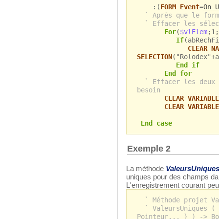
:(
FORM Event
=
On U
` Après que le form
` Effacer les sélec
For
(
$vlElem
;1;
If
(abRechFi
CLEAR NA
SELECTION
("Rolodex"+a
End if
End for
` Effacer les deux 
besoin
CLEAR VARIABLE
CLEAR VARIABLE
End case
Exemple 2
La méthode
ValeursUnique
uniques pour des champs dan
L'enregistrement courant peut 
` Méthode projet Va
` ValeursUniques ( 
Pointeur... } ) -> Bo