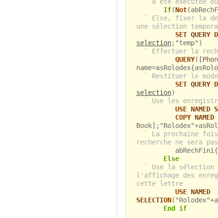
` a été exécutée ou
If
(
Not
(abRechF
` Else, fixer la de
une sélection tempora
SET QUERY D
selection
;"temp")
` Effectuer la rech
QUERY
(
[Pho
n
name=asRolodex{asRolo
` Restituer le mode
SET QUERY D
selection
)
` Use les enregistr
USE NAMED S
COPY NAMED 
Book];"Rolodex"+asRol
` La prochaine fois
recherche ne sera pas
abRechFini{asR
Else
` Use la sélection 
l'affichage des enreg
cette lettre
USE NAMED
SELECTION
("Rolodex"+a
End if