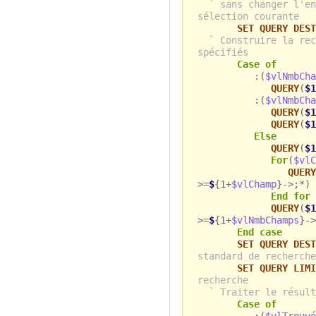
` sans changer l'en
sélection courante
SET QUERY DEST
` Construire la rec
spécifiés
Case of
:(
$vlNmbCha
QUERY
(
$1
:(
$vlNmbCha
QUERY
(
$1
QUERY
(
$1
Else
QUERY
(
$1
For
(
$vlC
QUERY
>=
$
{1+
$vlChamp
}->;*)
End for
QUERY
(
$1
>=
$
{1+
$vlNmbChamps
}->
End case
SET QUERY DEST
standard de recherche
SET QUERY LIMI
recherche
` Traiter le résult
Case of