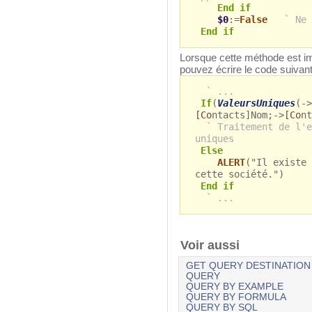
End if
$0
:=
False
` Ne 
End if
Lorsque cette méthode est i
pouvez écrire le code suivant
` ...
If
(
ValeursUniques
(->
[Co
ntacts]Nom;->
[Co
nt
` Traitement de l'e
uniques
Else
ALERT
("Il existe 
cette société.")
End if
` ...
Voir aussi
GET QUERY DESTINATION
QUERY
QUERY BY EXAMPLE
QUERY BY FORMULA
QUERY BY SQL