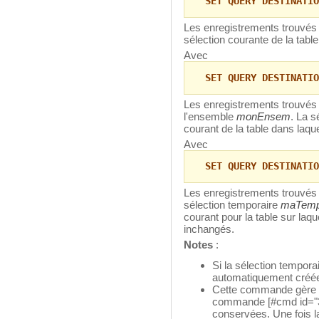
SET QUERY DESTINATIO
Les enregistrements trouvés 
sélection courante de la table
Avec
SET QUERY DESTINATIO
Les enregistrements trouvés 
l'ensemble
monEnsem
. La s
courant de la table dans laq
Avec
SET QUERY DESTINATIO
Les enregistrements trouvés 
sélection temporaire
maTem
courant pour la table sur laq
inchangés.
Notes
:
Si la sélection temporai
automatiquement créée 
Cette commande gère l
commande [#cmd id="33
conservées. Une fois la 