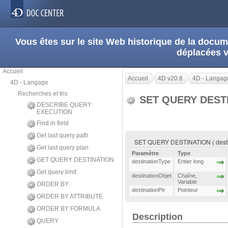
Vous êtes sur le site Web historique de la doc
déplacées 
Accueil
Accueil
4D v20.6
4D - Langag
4D - Langage
Recherches et tris
SET QUERY DEST
DESCRIBE QUERY
EXECUTION
Find in field
Get last query path
SET QUERY DESTINATION ( destinat
Get last query plan
Paramètre
Type
GET QUERY DESTINATION
destinationType
Entier long
Get query limit
destinationObjet
Chaîne
,
Variable
ORDER BY
destinationPtr
Pointeur
ORDER BY ATTRIBUTE
ORDER BY FORMULA
Description
QUERY