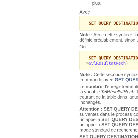
plus.
Avec
SET QUERY DESTINATIO
Note :
Avec cette syntaxe, la
définie préalablement, sinon
Ou
SET QUERY DESTINATIO
>
$vlRésultatRech
)
Note :
Cette seconde syntaxe f
commande avec
GET QUER
Le
nombre
d'enregistrements
la variable
$vlRésultatRech
.
courant de la table dans laqu
inchangés.
Attention :
SET QUERY DE
suivantes dans le process co
un appel à
SET QUERY DE
un appel à
SET QUERY DES
mode standard de recherche
SET QUERY DESTINATIO