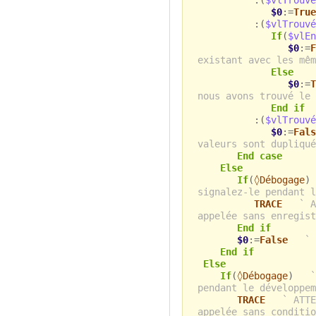
:(
$vlTrouvé
$0
:=
True
:(
$vlTrouvé
If
(
$vlEn
$0
:=
F
existant avec les mêm
Else
$0
:=
T
nous avons trouvé le 
End if
:(
$vlTrouvé
$0
:=
Fals
valeurs sont dupliqué
End case
Else
If
(
◊Débogage
signalez-le pendant l
TRACE
` A
appelée sans enregist
End if
$0
:=
False
` 
End if
Else
If
(
◊Débogage
)
`
pendant le développem
TRACE
` ATTE
appelée sans conditio