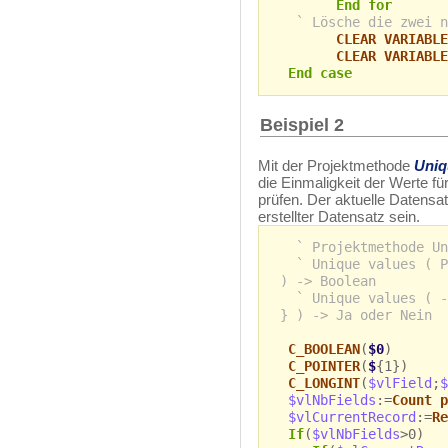
End for
` Lösche die zwei n
CLEAR VARIABLE
CLEAR VARIABLE
End case
Beispiel 2
Mit der Projektmethode
Uniq
die Einmaligkeit der Werte fü
prüfen. Der aktuelle Datensa
erstellter Datensatz sein.
` Projektmethode Un
` Unique values ( P
) -> Boolean
` Unique values ( -
} ) -> Ja oder Nein
C_BOOLEAN
(
$0
)
C_POINTER
(
$
{1})
C_LONGINT
(
$vlField
;
$
$vlNbFields
:=
Count p
$vlCurrentRecord
:=
Re
If
(
$vlNbFields
>0)