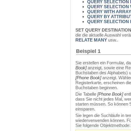
QUERY SELECTION
QUERY SELECTION 
QUERY WITH ARRA
QUERY BY ATTRIBU
QUERY SELECTION 
SET QUERY DESTINATIO
die die aktuelle Auswahl ver
RELATE MANY
usw..
Beispiel 1
Sie erstellen ein Formular, d
Book]
anzeigt, sowie eine Re
Buchstaben des Alphabets) u
[Phone Book]
anzeigt. Wählen
Registerkarte, erscheinen d
Buchstaben beginnen.
Die Tabelle
[Phone Book]
enth
dass Sie nicht jedes Mal, we
starten müssen. So können Si
einsparen.
Sie legen die Suchläufe in t
wiederverwenden können. Für
Sie folgende Objektmethode: