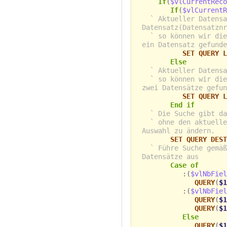
If
(
$vlCurrentReco
If
(
$vlCurrentR
` Aktueller Datensa
Datensatz(Datensatznr
` so können wir die
ein Datensatz gefunde
SET QUERY L
Else
` Aktueller Datensa
` so können wir die
zwei Datensätze gefun
SET QUERY L
End if
` Die Suche gibt da
` ohne den aktuelle
Auswahl zu ändern.
SET QUERY DEST
` Führe Suche gemäß
Datensätze aus
Case of
:(
$vlNbFiel
QUERY
(
$1
:(
$vlNbFiel
QUERY
(
$1
QUERY
(
$1
Else
QUERY
(
$1