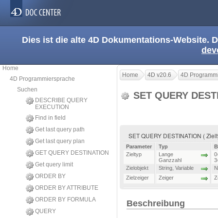
Dies ist die alte 4D Dokumentations-Website. D
dev
Home
Home
4D v20.6
4D Programmi
4D Programmiersprache
Suchen
SET QUERY DEST
DESCRIBE QUERY
EXECUTION
Find in field
Get last query path
SET QUERY DESTINATION ( Zieltyp {
Get last query plan
Parameter
Typ
B
GET QUERY DESTINATION
Zieltyp
Lange
0
Ganzzahl
3
Get query limit
Zielobjekt
String
,
Variable
N
ORDER BY
Zielzeiger
Zeiger
Z
ORDER BY ATTRIBUTE
ORDER BY FORMULA
Beschreibung
QUERY