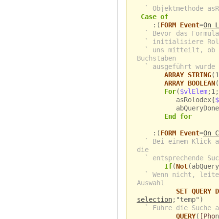
` Objektmethode asR
Case of
:(
FORM Event
=
On L
` Bevor das Formula
` initialisiere Rol
` uns mitteilt, ob 
Buchstaben
` ausgeführt wurde 
ARRAY STRING
(1
ARRAY BOOLEAN
(
For
(
$vlElem
;1;
asRolodex{
$
abQueryDone
End for
:(
FORM Event
=
On C
` Bei einem Klick a
die
` entsprechende Suc
If
(
Not
(abQuery
` Wenn nicht, leite
Auswahl
SET QUERY D
selection
;"temp")
` Führe die Suche a
QUERY
(
[Pho
n