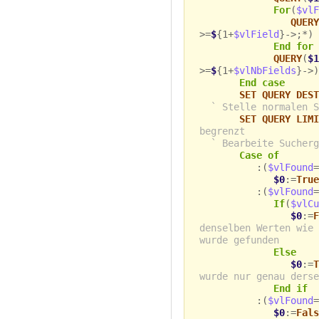
For
(
$vlF
QUERY
>=
$
{1+
$vlField
}->;*)
End for
QUERY
(
$1
>=
$
{1+
$vlNbFields
}->)
End case
SET QUERY DEST
` Stelle normalen S
SET QUERY LIMI
begrenzt
` Bearbeite Sucherg
Case of
:(
$vlFound
=
$0
:=
True
:(
$vlFound
=
If
(
$vlCu
$0
:=
F
denselben Werten wie 
wurde gefunden
Else
$0
:=
T
wurde nur genau derse
End if
:(
$vlFound
=
$0
:=
Fals