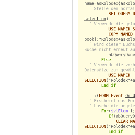
name=asRolodex{asRolo
` Stelle den normal
SET QUERY D
selection
)
` Verwende die gefu
USE NAMED S
COPY NAMED 
book];"Rolodex+asRolo
` Wird dieser Buchs
Suche nicht erneut au
abQueryDone{as
Else
` Verwende die vorh
Datensätze zum gewähl
USE NAMED
SELECTION
("Rolodex"+a
End if
:(
FORM Event
=
On U
` Erscheint das For
` Lösche die angele
For
(
$vlElem
;1;
If
(abQueryD
CLEAR NA
SELECTION
("Rolodex"+a
End if