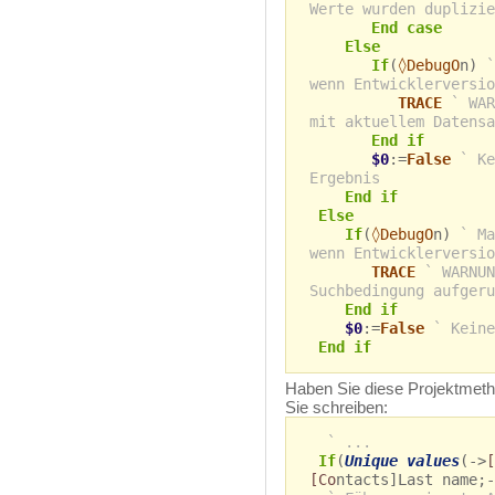
Werte wurden duplizie
End case
Else
If
(
◊DebugO
n)
`
wenn Entwicklerversio
TRACE
` WAR
mit aktuellem Datensa
End if
$0
:=
False
` Ke
Ergebnis
End if
Else
If
(
◊DebugO
n)
` Ma
wenn Entwicklerversio
TRACE
` WARNUN
Suchbedingung aufgeru
End if
$0
:=
False
` Keine
End if
Haben Sie diese Projektmetho
Sie schreiben:
` ...
If
(
Unique values
(->
[
[Co
ntacts]Last name;-