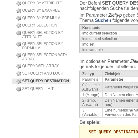
Der Befehl
SET QUERY DE
QUERY BY ATTRIBUTE
nachfolgenden Suche für den
QUERY BY EXAMPLE
Im Parameter
Zieltyp
geben S
QUERY BY FORMULA
Thema
Suchen
folgende vord
QUERY SELECTION
Konstante
QUERY SELECTION BY
Into current selection
ATTRIBUTE
Into named selection
QUERY SELECTION BY
Into set
FORMULA
Into variable
QUERY SELECTION WITH
ARRAY
Im optionalen Parameter
Ziel
QUERY WITH ARRAY
gemäß folgender Tabelle an:
SET QUERY AND LOCK
Zieltyp
Zielobjekt
Parameter
Parameter
SET QUERY DESTINATION
0 (aktuelle
Parameter weglass
SET QUERY LIMIT
Auswahl)
1 (Menge)
Den Namen einer M
2 (temp.
Den Namen einer t
Auswahl)
neu)
3
Eine numerische Vari
(Variable)
Verwenden des Pa
Beispiele:
SET QUERY DESTINATIO