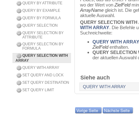
QUERY BY ATTRIBUTE
wo der Wert von
ZielFeld
min
ArrayName
gleich ist. Die 
QUERY BY EXAMPLE
aktuelle Auswahl.
QUERY BY FORMULA
QUERY SELECTION WITH
QUERY SELECTION
WITH ARRAY
. Die Befehle u
Suchreichweite:
QUERY SELECTION BY
ATTRIBUTE
QUERY WITH ARRA
QUERY SELECTION BY
ZielFeld
enthalten.
FORMULA
QUERY SELECTION 
QUERY SELECTION WITH
der aktuellen Auswahl d
ARRAY
QUERY WITH ARRAY
SET QUERY AND LOCK
Siehe auch
SET QUERY DESTINATION
QUERY WITH ARRAY
SET QUERY LIMIT
Vorige Seite
Nächste Seite