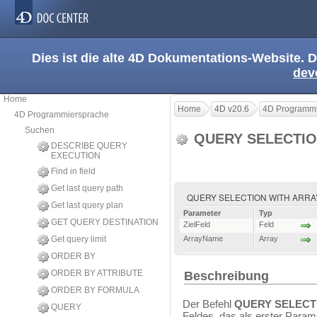
Dies ist die alte 4D Dokumentations-Website. D
dev
Home
Home
4D v20.6
4D Programmi
4D Programmiersprache
Suchen
QUERY SELECTIO
DESCRIBE QUERY
EXECUTION
Find in field
Get last query path
QUERY SELECTION WITH ARRAY (
Get last query plan
Parameter
Typ
GET QUERY DESTINATION
ZielFeld
Feld
Get query limit
ArrayName
Array
ORDER BY
ORDER BY ATTRIBUTE
Beschreibung
ORDER BY FORMULA
Der Befehl
QUERY SELECT
QUERY
Feldes, das als erster Param