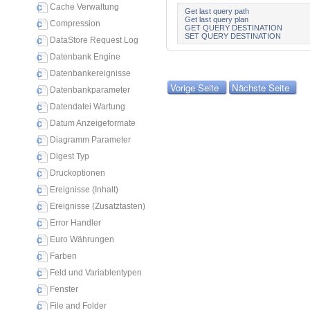
Cache Verwaltung
Get last query path
Get last query plan
Compression
GET QUERY DESTINATION
SET QUERY DESTINATION
DataStore Request Log
Datenbank Engine
Datenbankereignisse
Vorige Seite
Nächste Seite
Datenbankparameter
Datendatei Wartung
Datum Anzeigeformate
Diagramm Parameter
Digest Typ
Druckoptionen
Ereignisse (Inhalt)
Ereignisse (Zusatztasten)
Error Handler
Euro Währungen
Farben
Feld und Variablentypen
Fenster
File and Folder