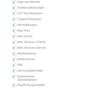
Tage und Monate
Tastaturabkürzungen
TCP Port Nummern
Trigger Ereignisse
Verknüpfungen
Web Area
Web Server
Web Services (Client)
Web Services (Server)
Wertebereiche
Wörterbücher
XML
Zeit Anzeigeformate
Zugewiesene
Standardaktion
Zugriff Designobjekte