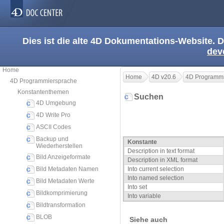
Dies ist die alte 4D Dokumentations-Website. D
dev
Home
Home
4D v20.6
4D Programmi
4D Programmiersprache
Konstantenthemen
Suchen
4D Umgebung
4D Write Pro
ASCII Codes
Backup und
Konstante
Wiederherstellen
Description in text format
Bild Anzeigeformate
Description in XML format
Bild Metadaten Namen
Into current selection
Into named selection
Bild Metadaten Werte
Into set
Bildkomprimierung
Into variable
Bildtransformation
BLOB
Siehe auch