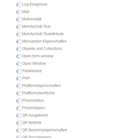
Log Ereignisse
Mail
Mathematik
Mehrfachstil Text
Mehrfachstil Textattribute
Menüzeilen Eigenschaften
Objekte und Collections
Open form window
Open Window
Pasteboard
PHP
Plattformeigenschaften
Plattformoberfläche
Prozesstatus
Prozesstypen
QR Ausgabeart
QR Befehle
QR Bereichseigenschaften
QR Berichtstypen