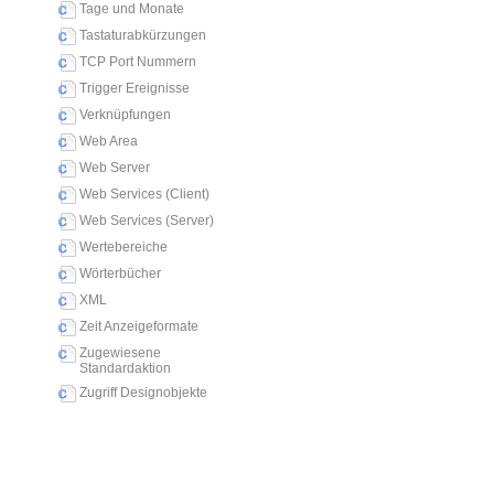
Tage und Monate
Tastaturabkürzungen
TCP Port Nummern
Trigger Ereignisse
Verknüpfungen
Web Area
Web Server
Web Services (Client)
Web Services (Server)
Wertebereiche
Wörterbücher
XML
Zeit Anzeigeformate
Zugewiesene
Standardaktion
Zugriff Designobjekte