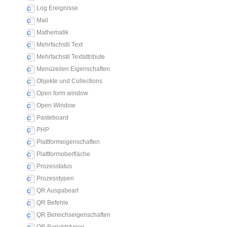
Log Ereignisse
Mail
Mathematik
Mehrfachstil Text
Mehrfachstil Textattribute
Menüzeilen Eigenschaften
Objekte und Collections
Open form window
Open Window
Pasteboard
PHP
Plattformeigenschaften
Plattformoberfläche
Prozesstatus
Prozesstypen
QR Ausgabeart
QR Befehle
QR Bereichseigenschaften