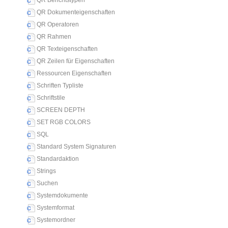
QR Berichtstypen
QR Dokumenteigenschaften
QR Operatoren
QR Rahmen
QR Texteigenschaften
QR Zeilen für Eigenschaften
Ressourcen Eigenschaften
Schriften Typliste
Schriftstile
SCREEN DEPTH
SET RGB COLORS
SQL
Standard System Signaturen
Standardaktion
Strings
Suchen
Systemdokumente
Systemformat
Systemordner