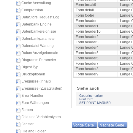
Cache Verwaltung
Form break9
Lange 
Compression
Form detail
Lange 
Form footer
Lange 
DataStore Request Log
Form header
Lange 
Datenbank Engine
Form header1
Lange 
Datenbankereignisse
Form header10
Lange 
Form header2
Lange 
Datenbankparameter
Form header3
Lange 
Datendatei Wartung
Form header4
Lange 
Datum Anzeigeformate
Form header5
Lange 
Form header6
Lange 
Diagramm Parameter
Form header7
Lange 
Digest Typ
Form header8
Lange 
Druckoptionen
Form header9
Lange 
Ereignisse (Inhalt)
Siehe auch
Ereignisse (Zusatztasten)
Error Handler
Get print marker
Print form
Euro Währungen
SET PRINT MARKER
Farben
Feld und Variablentypen
Fenster
Vorige Seite
Nächste Seite
File and Folder