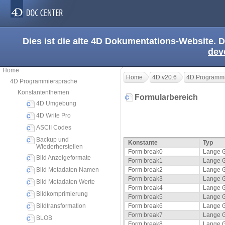
Dies ist die alte 4D Dokumentations-Website. D
dev
Home
Home
4D v20.6
4D Programmi
4D Programmiersprache
Konstantenthemen
Formularbereich
4D Umgebung
4D Write Pro
ASCII Codes
Backup und
Konstante
Typ
Wiederherstellen
Form break0
Lange 
Bild Anzeigeformate
Form break1
Lange 
Bild Metadaten Namen
Form break2
Lange 
Form break3
Lange 
Bild Metadaten Werte
Form break4
Lange 
Bildkomprimierung
Form break5
Lange 
Bildtransformation
Form break6
Lange 
Form break7
Lange 
BLOB
Form break8
Lange 