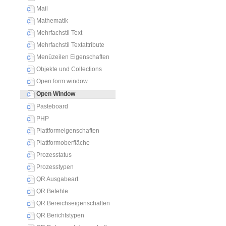
Mail
Mathematik
Mehrfachstil Text
Mehrfachstil Textattribute
Menüzeilen Eigenschaften
Objekte und Collections
Open form window
Open Window
Pasteboard
PHP
Plattformeigenschaften
Plattformoberfläche
Prozesstatus
Prozesstypen
QR Ausgabeart
QR Befehle
QR Bereichseigenschaften
QR Berichtstypen