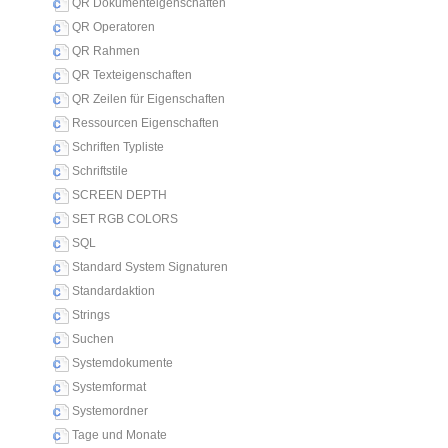
QR Dokumenteigenschaften
QR Operatoren
QR Rahmen
QR Texteigenschaften
QR Zeilen für Eigenschaften
Ressourcen Eigenschaften
Schriften Typliste
Schriftstile
SCREEN DEPTH
SET RGB COLORS
SQL
Standard System Signaturen
Standardaktion
Strings
Suchen
Systemdokumente
Systemformat
Systemordner
Tage und Monate