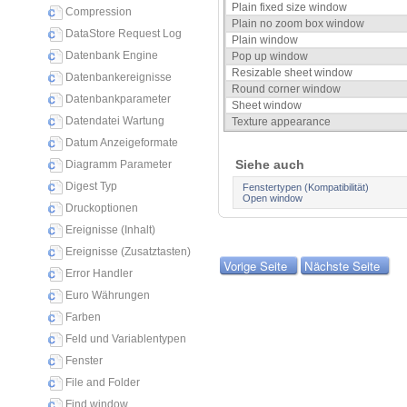
Plain fixed size window
Compression
Plain no zoom box window
DataStore Request Log
Plain window
Datenbank Engine
Pop up window
Resizable sheet window
Datenbankereignisse
Round corner window
Datenbankparameter
Sheet window
Datendatei Wartung
Texture appearance
Datum Anzeigeformate
Siehe auch
Diagramm Parameter
Digest Typ
Fenstertypen (Kompatibilität)
Open window
Druckoptionen
Ereignisse (Inhalt)
Ereignisse (Zusatztasten)
Vorige Seite
Nächste Seite
Error Handler
Euro Währungen
Farben
Feld und Variablentypen
Fenster
File and Folder
Find window