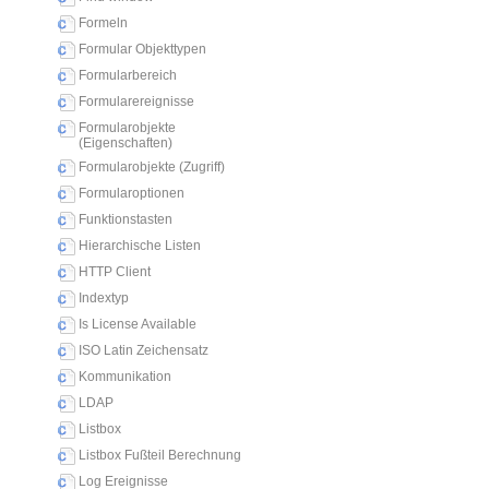
Formeln
Formular Objekttypen
Formularbereich
Formularereignisse
Formularobjekte
(Eigenschaften)
Formularobjekte (Zugriff)
Formularoptionen
Funktionstasten
Hierarchische Listen
HTTP Client
Indextyp
Is License Available
ISO Latin Zeichensatz
Kommunikation
LDAP
Listbox
Listbox Fußteil Berechnung
Log Ereignisse