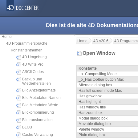
Dies ist die alte 4D Dokumentation
Home
Home
4D v20.6
4D Programmi
4D Programmiersprache
Konstantenthemen
Open Window
4D Umgebung
4D Write Pro
Konstante
ASCII Codes
_o_Compositing Mode
Backup und
_o_Has toolbar button Mac
Wiederherstellen
Alternate dialog box
Bild Anzeigeformate
Has full screen mode Mac
Has grow box
Bild Metadaten Namen
Has highlight
Bild Metadaten Werte
Has window title
Bildkomprimierung
Has zoom box
Modal dialog box
Bildtransformation
Movable dialog box
BLOB
Palette window
Cache Verwaltung
Plain dialog box