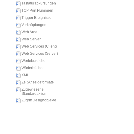
Tastaturabkürzungen
TCP Port Nummern
Trigger Ereignisse
Verknüpfungen
Web Area
Web Server
Web Services (Client)
Web Services (Server)
Wertebereiche
Wörterbücher
XML
Zeit Anzeigeformate
Zugewiesene
Standardaktion
Zugriff Designobjekte