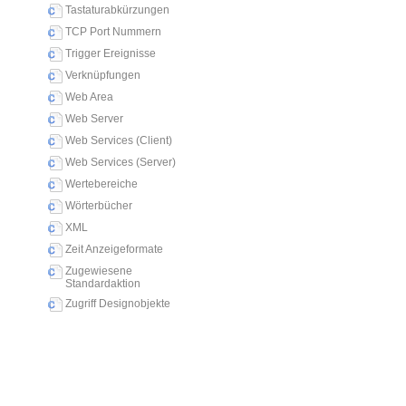
Tastaturabkürzungen
TCP Port Nummern
Trigger Ereignisse
Verknüpfungen
Web Area
Web Server
Web Services (Client)
Web Services (Server)
Wertebereiche
Wörterbücher
XML
Zeit Anzeigeformate
Zugewiesene
Standardaktion
Zugriff Designobjekte