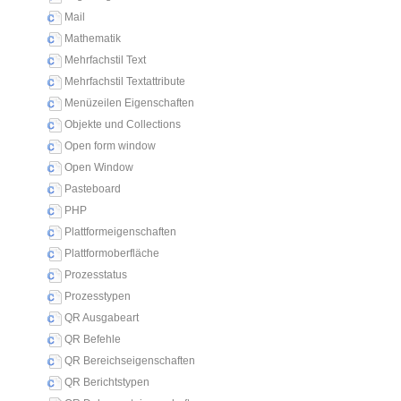
Mail
Mathematik
Mehrfachstil Text
Mehrfachstil Textattribute
Menüzeilen Eigenschaften
Objekte und Collections
Open form window
Open Window
Pasteboard
PHP
Plattformeigenschaften
Plattformoberfläche
Prozesstatus
Prozesstypen
QR Ausgabeart
QR Befehle
QR Bereichseigenschaften
QR Berichtstypen