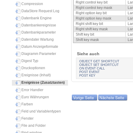
Right control key bit
La
Compression
Right control key mask
La
DataStore Request Log
Right option key bit
La
Datenbank Engine
Right option key mask
La
Right shift key bit
La
Datenbankereignisse
Right shift key mask
La
Datenbankparameter
Shift key bit
La
Datendatei Wartung
Shift key mask
La
Datum Anzeigeformate
Siehe auch
Diagramm Parameter
Digest Typ
OBJECT GET SHORTCUT
OBJECT SET SHORTCUT
Druckoptionen
ON EVENT CALL
POST EVENT
Ereignisse (Inhalt)
POST KEY
Ereignisse (Zusatztasten)
Error Handler
Vorige Seite
Nächste Seite
Euro Währungen
Farben
Feld und Variablentypen
Fenster
File and Folder
Find window