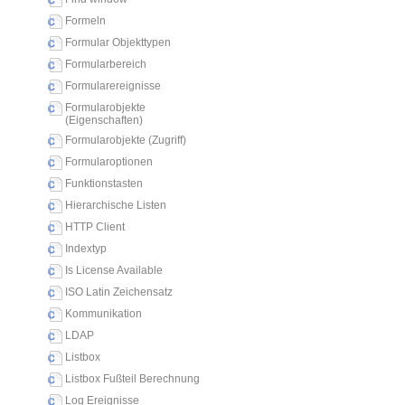
Formeln
Formular Objekttypen
Formularbereich
Formularereignisse
Formularobjekte
(Eigenschaften)
Formularobjekte (Zugriff)
Formularoptionen
Funktionstasten
Hierarchische Listen
HTTP Client
Indextyp
Is License Available
ISO Latin Zeichensatz
Kommunikation
LDAP
Listbox
Listbox Fußteil Berechnung
Log Ereignisse