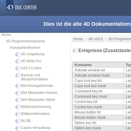
Dies ist die alte 4D Dokumentation
Home
Home
4D v20.6
4D Programmi
4D Programmiersprache
Konstantenthemen
Ereignisse (Zusatztast
4D Umgebung
4D Write Pro
Konstante
Ty
ASCII Codes
Activate window bit
La
Backup und
Activate window mask
La
Wiederherstellen
Caps lock key bit
La
Bild Anzeigeformate
Caps lock key mask
La
Command key bit
La
Bild Metadaten Namen
Command key mask
La
Bild Metadaten Werte
Control key bit
La
Bildkomprimierung
Control key mask
La
Mouse button bit
La
Bildtransformation
Mouse button mask
La
BLOB
Option key bit
La
Cache Verwaltung
Option key mask
La