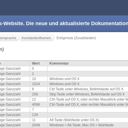
s-Website. Die neue und aktualisierte Dokumentation
ersprache
Konstantenthemen
Ereignisse (Zusatztasten)
en)
p
Wert
Kommentar
nge Ganzzahl
0
nge Ganzzahl
1
nge Ganzzahl
10
Windows und OS X
nge Ganzzahl
1024
Windows und OS X
nge Ganzzahl
8
Ctrl Taste unter Windows, Befehlstaste auf OS X
nge Ganzzahl
256
Strg-Taste unter Windows, Befehlstaste auf OS X
nge Ganzzahl
12
Ctrl-Taste auf OS X, oder rechter Mausklick unte
nge Ganzzahl
4096
Ctrl-Taste auf OS X, oder rechter Mausklick unte
nge Ganzzahl
7
nge Ganzzahl
128
nge Ganzzahl
11
Alt Taste (Wahltaste unter OS X)
nge Ganzzahl
2048
Windows = Alt-Taste, Mac OS = Wahltaste