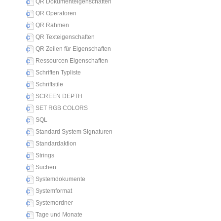
QR Dokumenteigenschaften
QR Operatoren
QR Rahmen
QR Texteigenschaften
QR Zeilen für Eigenschaften
Ressourcen Eigenschaften
Schriften Typliste
Schriftstile
SCREEN DEPTH
SET RGB COLORS
SQL
Standard System Signaturen
Standardaktion
Strings
Suchen
Systemdokumente
Systemformat
Systemordner
Tage und Monate