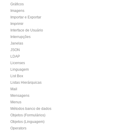
Gráficos
Imagens
Importar e Exportar
Imprimir
Interface de Usuário
Interrupções
Janelas
JSON
LDAP
Licenses
Linguagem
List Box
Listas Hierárquicas
Mail
Mensagens
Menus
Métodos banco de dados
Objetos (Formulários)
Objetos (Linguagem)
Operators