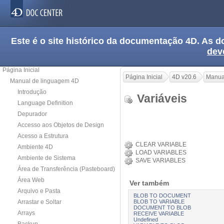
Este é o site histórico da documentação 4D. As
dev
Página Inicial
Página Inicial
4D v20.6
Manua
Manual de linguagem 4D
Introdução
Variáveis
Language Definition
Depurador
Accesso aos Objetos de Design
Acesso a Estrutura
CLEAR VARIABLE
Ambiente 4D
LOAD VARIABLES
Ambiente de Sistema
SAVE VARIABLES
Área de Transferência (Pasteboard)
Área Web
Ver também
Arquivo e Pasta
BLOB TO DOCUMENT
BLOB TO VARIABLE
Arrastar e Soltar
DOCUMENT TO BLOB
Arrays
RECEIVE VARIABLE
Undefined