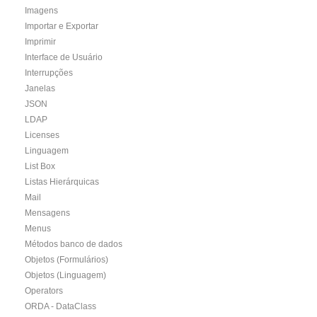
Imagens
Importar e Exportar
Imprimir
Interface de Usuário
Interrupções
Janelas
JSON
LDAP
Licenses
Linguagem
List Box
Listas Hierárquicas
Mail
Mensagens
Menus
Métodos banco de dados
Objetos (Formulários)
Objetos (Linguagem)
Operators
ORDA - DataClass