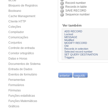
BLOB
Record number
Bloqueio de Registros
Records in table
SAVE RECORD
Booleano
Sequence number
Cache Management
Cliente HTTP
Ver também
Coleções
ADD RECORD
Compilador
Locked
MESSAGE
Comunicações
Modified
Conjuntos
MODIFY RECORD
Old
Controle de entrada
Records in selection
Selected record number
Corretor ortográfico
SET QUERY DESTINATION
Triggers
Datas e Horas
Documentos de Sistema
Entrada de Dados
Eventos de formulário
anterior
seguido
Ferramentas
Formulários
Fórmulas
Funções estatísticas
Funções Matemáticas
Gráficos