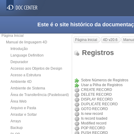
Este é o site histórico da documen
Página Inicial
Página Inicial
4D v20.6
Manua
Manual de linguagem 4D
Introdução
Registros
Language Definition
Depurador
Accesso aos Objetos de Design
Acesso a Estrutura
Sobre Números de Registros
Ambiente 4D
Usar a Pilha de Registros
Ambiente de Sistema
CREATE RECORD
DELETE RECORD
Área de Transferência (Pasteboard)
DISPLAY RECORD
Área Web
DUPLICATE RECORD
Arquivo e Pasta
GOTO RECORD
Is new record
Arrastar e Soltar
Is record loaded
Arrays
Modified record
Backup
POP RECORD
PUSH RECORD