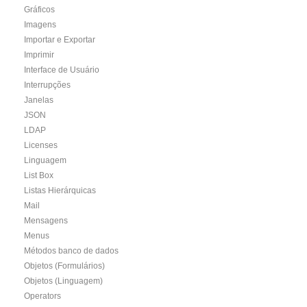
Gráficos
Imagens
Importar e Exportar
Imprimir
Interface de Usuário
Interrupções
Janelas
JSON
LDAP
Licenses
Linguagem
List Box
Listas Hierárquicas
Mail
Mensagens
Menus
Métodos banco de dados
Objetos (Formulários)
Objetos (Linguagem)
Operators