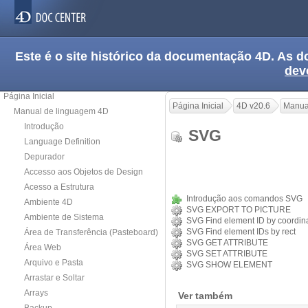
Este é o site histórico da documentação 4D. As
dev
Página Inicial
Página Inicial
4D v20.6
Manua
Manual de linguagem 4D
Introdução
SVG
Language Definition
Depurador
Accesso aos Objetos de Design
Acesso a Estrutura
Introdução aos comandos SVG
Ambiente 4D
SVG EXPORT TO PICTURE
Ambiente de Sistema
SVG Find element ID by coordin
SVG Find element IDs by rect
Área de Transferência (Pasteboard)
SVG GET ATTRIBUTE
Área Web
SVG SET ATTRIBUTE
Arquivo e Pasta
SVG SHOW ELEMENT
Arrastar e Soltar
Arrays
Ver também