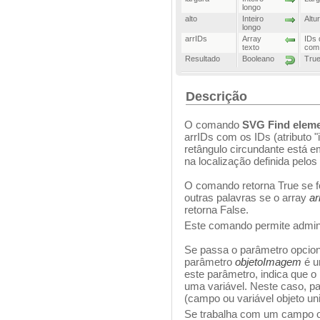
longo
alto
Inteiro
Altu
longo
arrIDs
Array
IDs 
texto
com 
Resultado
Booleano
True
Descrição
O comando
SVG Find eleme
arrIDs com os IDs (atributo 
retângulo circundante está e
na localização definida pelo
O comando retorna True se 
outras palavras se o array
ar
retorna False.
Este comando permite administ
Se passa o parâmetro opciona
parâmetro
objetoImagem
é u
este parâmetro, indica que 
uma variável. Neste caso, p
(campo ou variável objeto un
Se trabalha com um campo ou