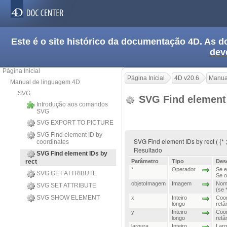
Este é o site histórico da documentação 4D. As
dev
Página Inicial
Página Inicial
4D v20.6
Manua
Manual de linguagem 4D
SVG
SVG Find element 
Introdução aos comandos
SVG
SVG EXPORT TO PICTURE
SVG Find element ID by
SVG Find element IDs by rect ( {* ;}
coordinates
Resultado
SVG Find element IDs by
rect
Parâmetro
Tipo
Des
*
Operador
Se e
SVG GET ATTRIBUTE
Se o
objetoImagem
Imagem
Nome
SVG SET ATTRIBUTE
(se 
SVG SHOW ELEMENT
x
Inteiro
Coor
longo
retâ
y
Inteiro
Coor
longo
retâ
largura
Inteiro
Larg