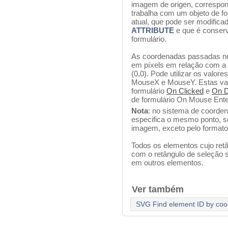
imagem de origen, correspon
trabalha com um objeto de fo
atual, que pode ser modific
ATTRIBUTE
e que é conserv
formulário.
As coordenadas passadas n
em píxels em relação com a
(0,0). Pode utilizar os valor
MouseX e MouseY. Estas vari
formulário
On Clicked
e
On D
de formulário On Mouse Ent
Nota
: no sistema de coorde
especifica o mesmo ponto, s
imagem, exceto pelo formato
Todos os elementos cujo ret
com o retângulo de seleção
em outros elementos.
Ver também
SVG Find element ID by coo