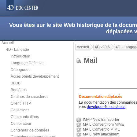
Vous êtes sur le site Web historique de la doc
déplacées 
Accueil
Accueil
4D v20.6
4D - Langag
4D - Langage
Introduction
Mail
Language Definition
Débogueur
Accès objets développement
BLOB
Booléens
Chaînes de caractères
Documentation déplacée
La documentation des commandes c
Client HTTP
vers
developer.4d.com/docs
.
Collections
Communications
IMAP New transporter
Compilateur
MAIL Convert from MIME
MAIL Convert to MIME
Conteneur de données
MAIL New attachment