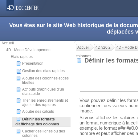
Vous êtes sur le site Web historique de la doc
déplacées 
Accueil
Accueil
4D v20.2
4D - Mode 
4D - Mode Développement
colonnes
Etats rapides
Définir les forma
Présentation
Gestion des états rapides
Ajouter des colonnes et des
libellés
Attributs graphiques d’un
état rapide
Vous pouvez définir les forma
Trier les enregistrements et
ajouter des ruptures
contiennent des valeurs numé
image.
Ajouter des calculs
Si vous affichez les salaire
Définir les formats
un format numérique à la cell
d’affichage des colonnes
exemple, le format ### ##0,0
Cacher des lignes ou des
nombre et peut afficher des 
colonnes