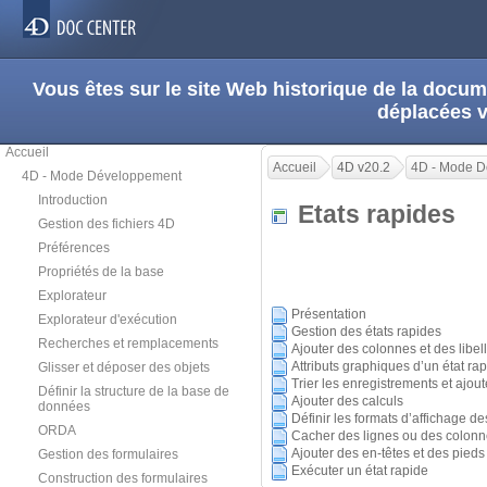
Vous êtes sur le site Web historique de la doc
déplacées 
Accueil
Accueil
4D v20.2
4D - Mode 
4D - Mode Développement
Introduction
Etats rapides
Gestion des fichiers 4D
Préférences
Propriétés de la base
Explorateur
Présentation
Explorateur d'exécution
Gestion des états rapides
Recherches et remplacements
Ajouter des colonnes et des libel
Attributs graphiques d’un état ra
Glisser et déposer des objets
Trier les enregistrements et ajou
Définir la structure de la base de
Ajouter des calculs
données
Définir les formats d’affichage d
ORDA
Cacher des lignes ou des colon
Ajouter des en-têtes et des pied
Gestion des formulaires
Exécuter un état rapide
Construction des formulaires