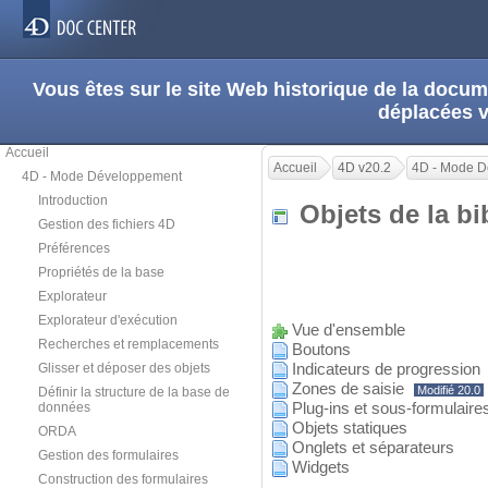
Vous êtes sur le site Web historique de la doc
déplacées 
Accueil
Accueil
4D v20.2
4D - Mode 
4D - Mode Développement
Introduction
Objets de la b
Gestion des fichiers 4D
Préférences
Propriétés de la base
Explorateur
Explorateur d'exécution
Vue d'ensemble
Recherches et remplacements
Boutons
Indicateurs de progression
Glisser et déposer des objets
Zones de saisie
Modifié 20.0
Définir la structure de la base de
Plug-ins et sous-formulaire
données
Objets statiques
ORDA
Onglets et séparateurs
Gestion des formulaires
Widgets
Construction des formulaires