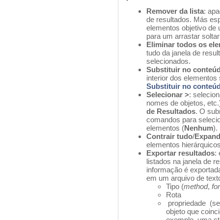
Remover da lista
: ap
de resultados. Más esp
elementos objetivo de 
para um arrastar soltar
Eliminar todos os ele
tudo da janela de resu
selecionados.
Substituir no conteú
interior dos elementos
Substituir no conteú
Selecionar >
: selecio
nomes de objetos, etc.
de Resultados
. O sub
comandos para selecio
elementos (
Nenhum
).
Contrair tudo
/
Expand
elementos hierárquicos 
Exportar resultados
:
listados na janela de r
informação é exportad
em um arquivo de text
Tipo (
method
,
fo
Rota
propriedade (se 
objeto que coinc
exemplo, uma st