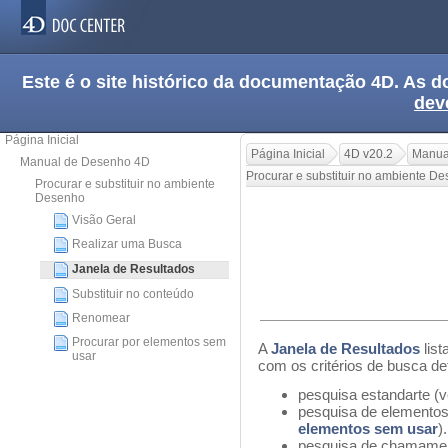
Este é o site histórico da documentação 4D. As
dev
Página Inicial
Página Inicial
4D v20.2
Manua
Manual de Desenho 4D
Procurar e substituir no ambiente D
Procurar e substituir no ambiente
Desenho
Visão Geral
Realizar uma Busca
Janela de Resultados
Substituir no conteúdo
Renomear
Procurar por elementos sem
A
Janela de Resultados
lis
usar
com os critérios de busca def
pesquisa estandarte (
pesquisa de elementos 
elementos sem usar
).
pesquisa de chamame