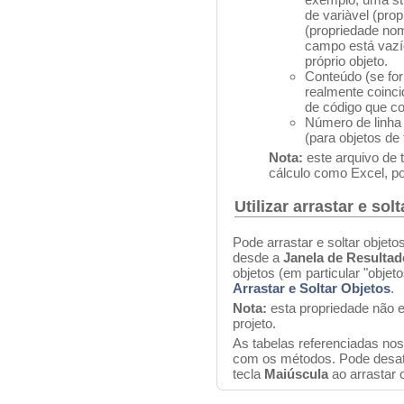
de variàvel (pro
(propriedade no
campo está vazí
próprio objeto.
Conteúdo (se for
realmente coinci
de código que co
Número de linha
(para objetos de 
Nota:
este arquivo de 
cálculo como Excel, p
Utilizar arrastar e solt
Pode arrastar e soltar obje
desde a
Janela de Resulta
objetos (em particular "objeto
Arrastar e Soltar Objetos
.
Nota:
esta propriedade não 
projeto.
As tabelas referenciadas n
com os métodos. Pode desat
tecla
Maiúscula
ao arrastar