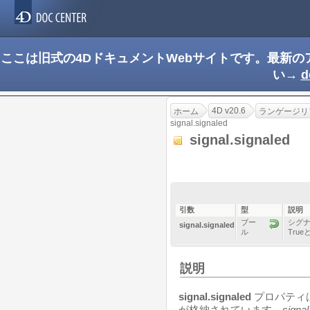
ここは旧式の4DドキュメントWebサイトです。最新
い→
d
4D v20.6
ホーム
ランゲージリ
signal.signaled
signal.signaled
引数
型
説明
ブー
シグナ
signal.signaled
ル
Tru
説明
signal.signaled
プロパティ
が格納されています。
signal