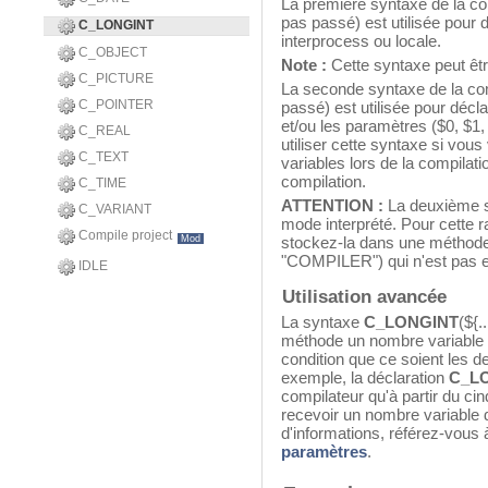
La première syntaxe de la c
pas passé) est utilisée pour 
C_LONGINT
interprocess ou locale.
C_OBJECT
Note :
Cette syntaxe peut êtr
C_PICTURE
La seconde syntaxe de la c
C_POINTER
passé) est utilisée pour décl
et/ou les paramètres ($0, $1
C_REAL
utiliser cette syntaxe si vou
C_TEXT
variables lors de la compilati
compilation.
C_TIME
ATTENTION :
La deuxième s
C_VARIANT
mode interprété. Pour cette ra
Compile project
Mod
stockez-la dans une méthode 
"COMPILER") qui n'est pas e
IDLE
Utilisation avancée
La syntaxe
C_LONGINT
(${.
méthode un nombre variable
condition que ce soient les 
exemple, la déclaration
C_L
compilateur qu'à partir du c
recevoir un nombre variable 
d'informations, référez-vous 
paramètres
.