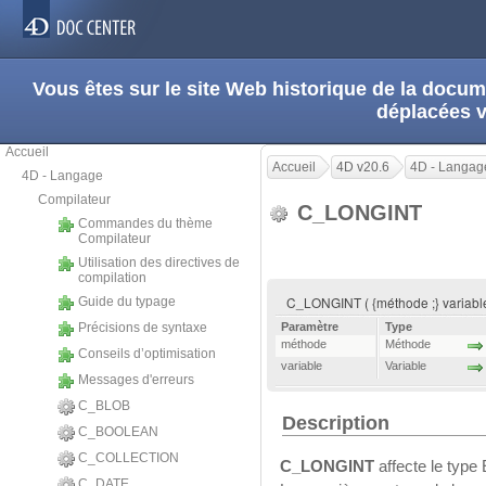
Vous êtes sur le site Web historique de la doc
déplacées 
Accueil
Accueil
4D v20.6
4D - Langag
4D - Langage
Compilateur
C_LONGINT
Commandes du thème
Compilateur
Utilisation des directives de
compilation
C_LONGINT ( {méthode ;} variable {
Guide du typage
Précisions de syntaxe
Paramètre
Type
méthode
Méthode
Conseils d’optimisation
variable
Variable
Messages d'erreurs
C_BLOB
Description
C_BOOLEAN
C_COLLECTION
C_LONGINT
affecte le type
C_DATE