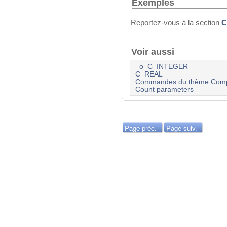
Exemples
Reportez-vous à la section
C
Voir aussi
_o_C_INTEGER
C_REAL
Commandes du thème Compi
Count parameters
Page préc.
Page suiv.