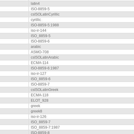
latin4
ISO-8859-5
csISOLatinCyrillic
cyrillic
ISO-8859-5:1988
iso-ir-144
ISO_8859-5
ISO-8859-6
arabic
ASMO-708
csISOLatinArabic
ECMA-114
ISO-8859-6:1987
iso-ir-127
ISO_8859-6
ISO-8859-7
csISOLatinGreek
ECMA-118
ELOT_928
greek
greek8
iso-ir-126
ISO_8859-7
ISO_8859-7:1987
ISO-8859-8