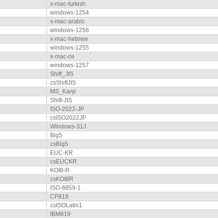
x-mac-turkish
windows-1254
x-mac-arabic
windows-1256
x-mac-hebrew
windows-1255
x-mac-ce
windows-1257
Shift_JIS
csShiftJIS
MS_Kanji
Shift-JIS
ISO-2022-JP
csISO2022JP
Windows-31J
Big5
csBig5
EUC-KR
csEUCKR
KOI8-R
csKOI8R
ISO-8859-1
CP819
csISOLatin1
IBM819