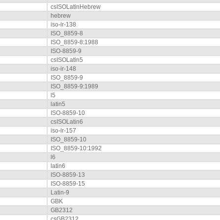
csISOLatinHebrew
hebrew
iso-ir-138
ISO_8859-8
ISO_8859-8:1988
ISO-8859-9
csISOLatin5
iso-ir-148
ISO_8859-9
ISO_8859-9:1989
l5
latin5
ISO-8859-10
csISOLatin6
iso-ir-157
ISO_8859-10
ISO_8859-10:1992
l6
latin6
ISO-8859-13
ISO-8859-15
Latin-9
GBK
GB2312
csGB2312