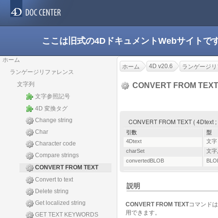
ここは旧式の4DドキュメントWebサイト
ホーム
4D v20.6
ホーム
ランゲージリ
ランゲージリファレンス
文字列
CONVERT FROM TEX
文字参照記号
4D 変換タグ
Change string
CONVERT FROM TEXT ( 4Dtext ; c
Char
引数
型
4Dtext
文字
Character code
charSet
文字
Compare strings
convertedBLOB
BLO
CONVERT FROM TEXT
Convert to text
説明
Delete string
Get localized string
CONVERT FROM TEXT
コマンドは
用できます。
GET TEXT KEYWORDS