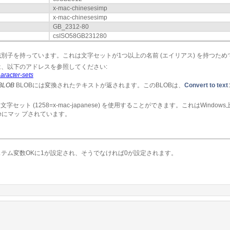
x-mac-chinesesimp
x-mac-chinesesimp
GB_2312-80
csISO58GB231280
m識別子を持っています。これは文字セットが1つ以上の名前 (エイリアス) を持つため
、以下のアドレスを参照してください:
aracter-sets
dBLOB
BLOBには変換されたテキストが返されます。このBLOBは、
Convert to text
セット (1258=x-mac-japanese) を使用することができます。これはWindow
aneseにマッ プされています。
テム変数OKに1が設定され、そうでなければ0が設定されます。