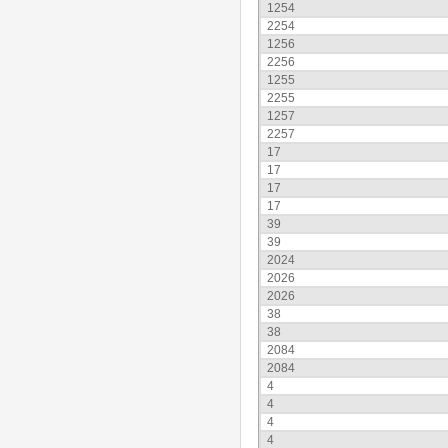
1254
2254
1256
2256
1255
2255
1257
2257
17
17
17
17
39
39
2024
2026
2026
38
38
2084
2084
4
4
4
4