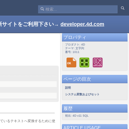
新サイトをご利用下さい→
developer.4d.com
プロパティ
プロダクト: 4D
テーマ: 文字列
番号: 1011
ページの目次
説明
システム変数およびセット
履歴
初出: 4D v11 SQL
れているテキストへ変換するために使
ARTICLE USAGE