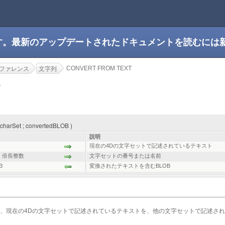
です。最新のアップデートされたドキュメントを読むには
CONVERT FROM TEXT
ファレンス
文字列
T
harSet ; convertedBLOB )
説明
現在の4Dの文字セットで記述されているテキスト
,
倍長整数
文字セットの番号または名前
B
変換されたテキストを含むBLOB
、現在の4Dの文字セットで記述されているテキストを、他の文字セットで記述さ