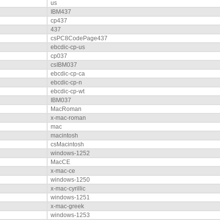
us
IBM437
cp437
437
csPC8CodePage437
ebcdic-cp-us
cp037
csIBM037
ebcdic-cp-ca
ebcdic-cp-n
ebcdic-cp-wt
IBM037
MacRoman
x-mac-roman
mac
macintosh
csMacintosh
windows-1252
MacCE
x-mac-ce
windows-1250
x-mac-cyrillic
windows-1251
x-mac-greek
windows-1253