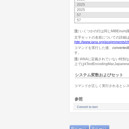
2025
2025
57
57
注:
いくつかの行は同じMIBEnu
文字セットの名前についての詳細は
http://www.iana.org/assignments/ch
コマンドを実行した後、
converte
す。
注:
IANAに定義されていない特別な文字
上ではkTextEncodingMacJap
システム変数およびセット
コマンドが正しく実行されるとシス
参照
Convert to text
前ページ
次ページ