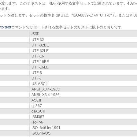
渡します。このテキストは、4Dが使用する文字セットで記述されています。4Dの
います。
渡します。セットの標準名 (例えば、"ISO-8859-1" や "UTF-8" ) 、または
to text
コマンドでサポートされる文字セットのリストは以下のとおりです:
名前
UTF-32
UTF-32BE
UTF-32LE
UTF-16
UTF-16BE
UTF-16LE
UTF-8
UTF-7
US-ASCII
ANSI_X3.4-1968
ANSI_X3.4-1986
ASCII
cp367
csASCII
IBM367
iso-ir-6
ISO_646.irv:1991
ISO646-US