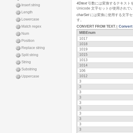
4Dtext
引数には変換するテキストを
Insert string
Unicode 文字セットが使用されて
Length
charSet
には変換に使用する文字セットを
Lowercase
す。
Match regex
CONVERT FROM TEXT
と
Convert 
MIBEnum
Num
1017
Position
1018
Replace string
1019
1015
Split string
1013
String
1014
Substring
106
1012
Uppercase
3
3
3
3
3
3
3
3
3
3