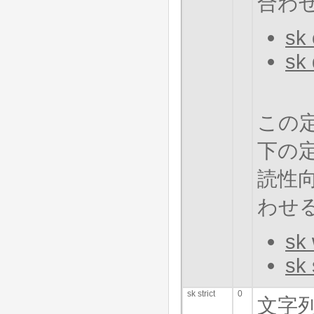
合わせ
sk 
sk 
この
下の
読性
わせる
sk 
sk 
sk strict
0
文字