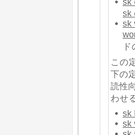
sk
sk 
sk
wo
ド
この
下の
読性
わせる
sk 
sk 
sk 