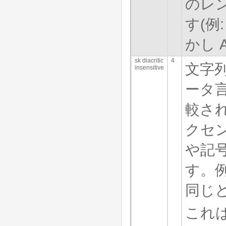
のレ
す(例: 
かし Al
sk diacritic
4
文字
insensitive
ータ
較さ
クセ
や記
す。例
同じ
これ