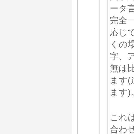
ータ
完全
応じ
くの
字、
無は
ます
ます)
これ
合わせ