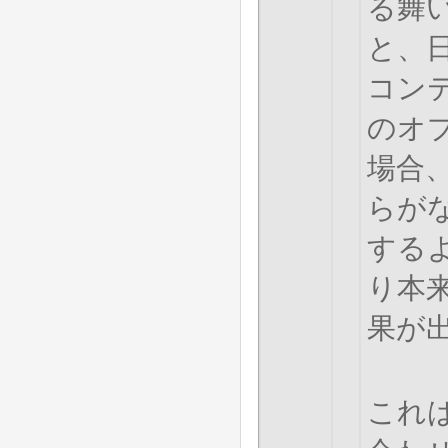
る舞
と、
コン
のオ
場合
らが
する
り本
果が出
これ