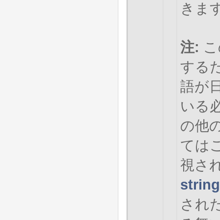
きま
注:
こ
する
語が
いる
の他
ては
視さ
strin
され