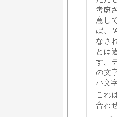
考慮
意し
ば、"
なされ
とは
す。
の文
小文
これ
合わせ