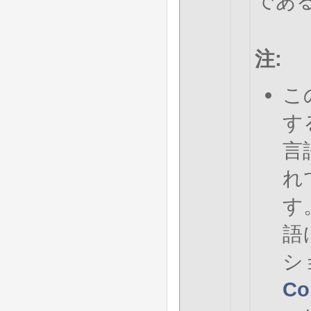
であ
注
:
こ
す
言
れ
す
語
シ
Co