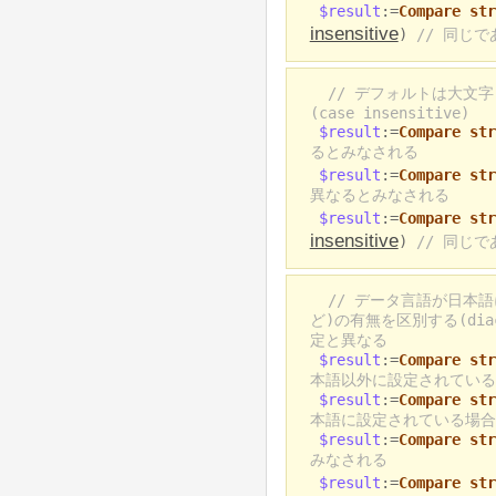
$result
:=
Compare str
insensitive
)
// 同じ
// デフォルトは大文字
(case insensitive)
$result
:=
Compare str
るとみなされる
$result
:=
Compare str
異なるとみなされる
$result
:=
Compare str
insensitive
)
// 同じ
// データ言語が日本
ど)の有無を区別する(diac
定と異なる
$result
:=
Compare str
本語以外に設定されている
$result
:=
Compare str
本語に設定されている場合
$result
:=
Compare str
みなされる
$result
:=
Compare str