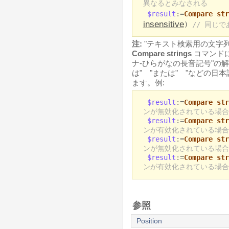
異なるとみなされる
$result
:=
Compare str
insensitive
)
// 同じ
注:
"テキスト検索用の文字列
Compare strings
コマンド
ナ-ひらがなの長音記号"の
は"ゝ"または"ゞ"などの日
ます。例:
$result
:=
Compare str
ンが無効化されている場合
$result
:=
Compare str
ンが有効化されている場合
$result
:=
Compare str
ンが無効化されている場合
$result
:=
Compare str
ンが有効化されている場合
参照
Position