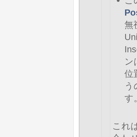
こ
Po
無
Un
In
ン
位
う
す
これ