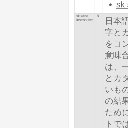
sk 
sk kana
8
日本
insensitive
字と
をコ
意味
は、
とカ
いも
の結
ために
トで