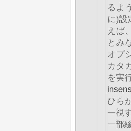
るように(
に)
えば、
とみ
オプ
カタ
を実
insens
ひら
一視
一部