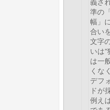
義され
準の
幅」
合い
文字の
いは"
は一
くなく
デフ
ドが
例えば