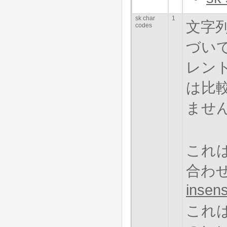
sk char
1
文字
codes
づい
レン
は比
ませ
これ
合わ
insens
これは"