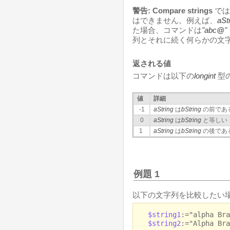
警告:
Compare strings
では
はできません。例えば、
aSt
た場合、コマンドは
"abc@"
列とそれに続く何らかの文
返される値
コマンドは以下の
longint
型
値
詳細
-1
aString
は
bString
の前であ
0
aString
は
bString
と等しい
1
aString
は
bString
の後であ
例題 1
以下の文字列を比較したい
$string1
:="alpha Bra
$string2
:="Alpha Bra