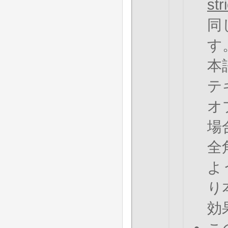
str
同
す
本
テ
オ
場
全
よ
り
効