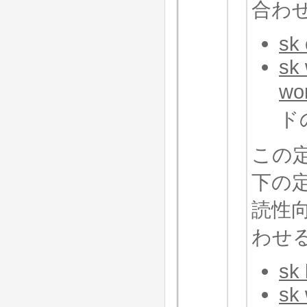
合わせ
sk 
sk
wo
ド
この
下の
読性
わせる
sk 
sk 