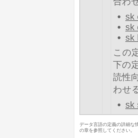
合わせ
sk 
sk 
sk 
この
下の
読性
わせる
sk 
データ言語の定義の詳細な
の章を参照してください。