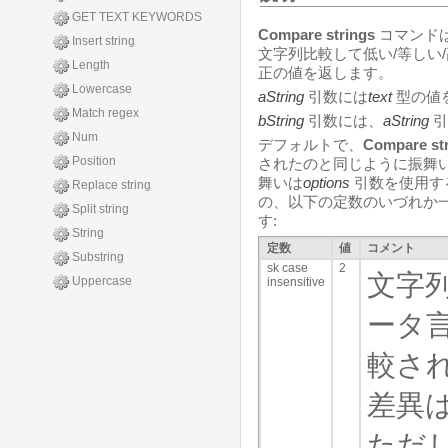
GET TEXT KEYWORDS
Compare strings
コマンド
Insert string
文字列比較して低い/等しい
Length
正の値を返します。
Lowercase
aString
引数には
text
型の値
Match regex
bString
引数には、
aString
引
Num
デフォルトで、
Compare st
Position
されたのと同じように振舞い
舞いは
options
引数を使用す
Replace string
の、以下の定数のいづれか
Split string
す:
String
定数
値
コメント
Substring
sk case
2
文字
Uppercase
insensitive
ータ
較さ
差異
ただ