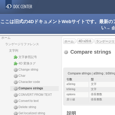
ここは旧式の4DドキュメントWebサイトです。最新
い→
d
ホーム
4D v20.6
ホーム
ランゲージリ
ランゲージリファレンス
文字列
Compare strings
文字参照記号
4D 変換タグ
Change string
Compare strings ( aString ; bStri
Char
引数
型
Character code
aString
文字
Compare strings
bString
文字
options
倍長整数
CONVERT FROM TEXT
戻り値
倍長整数
Convert to text
Delete string
説明
Get localized string