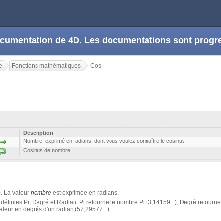
 documentation de 4D. Les documentations sont prog
e
Fonctions mathématiques
Cos
Description
Nombre, exprimé en radians, dont vous voulez connaître le cosinus
Cosinus de nombre
e
. La valeur
nombre
est exprimée en radians.
édéfinies
Pi
,
Degré
et
Radian
.
Pi
retourne le nombre Pi (3,14159...),
Degré
retourne 
aleur en degrés d'un radian (57,29577...).