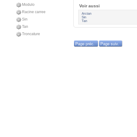
Modulo
Voir aussi
Racine carree
Arctan
Sin
Sin
Tan
Tan
Troncature
Page préc.
Page suiv.