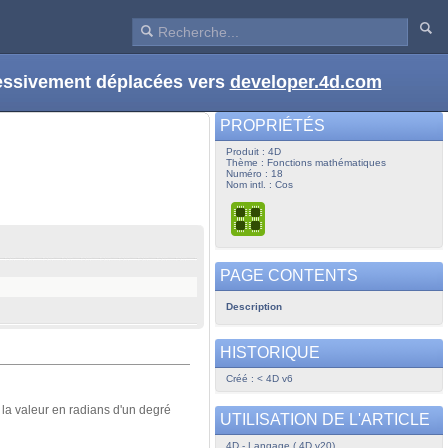
ressivement déplacées vers
developer.4d.com
PROPRIÉTÉS
Produit : 4D
Thème : Fonctions mathématiques
Numéro : 18
Nom intl. : Cos
PAGE CONTENTS
Description
HISTORIQUE
Créé : < 4D v6
la valeur en radians d'un degré
UTILISATION DE L'ARTICLE
4D - Langage ( 4D v20)