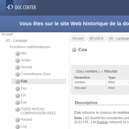
Vous êtes sur le site Web historique de la
Accueil
Accueil
4D v20.6
4D - Langag
4D - Langage
Fonctions mathématiques
Cos
Abs
Arctan
Arrondi
Cos ( nombre ) -> Résultat
Convertisseur Euro
Paramètre
Type
Cos
nombre
Réel
Résultat
Réel
Dec
Ent
Exp
Description
FIXER NIVEAU
Cos
retourne le cosinus de
nombr
COMPARAISON REEL
Note :
4D fournit les constantes pr
Hasard
(0,01745...) et
Radian
retourne la v
Log