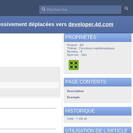
ressivement déplacées vers
developer.4d.com
PROPRIÉTÉS
Produit : 4D
Thème : Fonctions mathématiques
Numéro : 9
Nom intl. : Dec
PAGE CONTENTS
Description
Exemple
HISTORIQUE
Créé : < 4D v6
UTILISATION DE L'ARTICLE