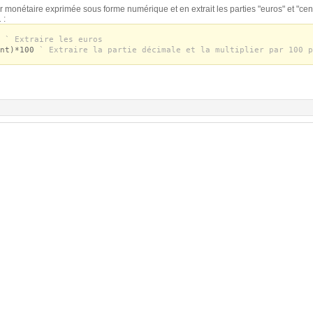
r monétaire exprimée sous forme numérique et en extrait les parties "euros" et "cen
 :
)
` Extraire les euros
ant)*100
` Extraire la partie décimale et la multiplier par 100 p