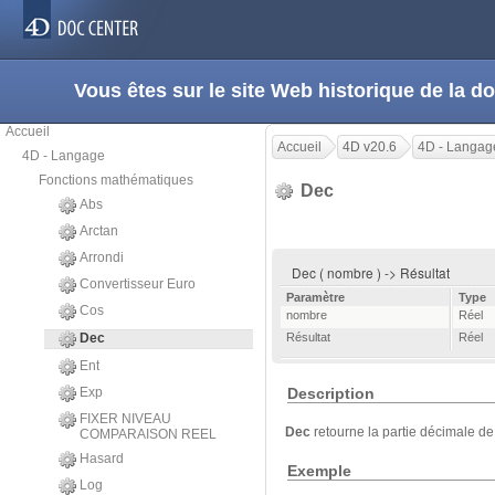
Vous êtes sur le site Web historique de la
Accueil
Accueil
4D v20.6
4D - Langag
4D - Langage
Fonctions mathématiques
Dec
Abs
Arctan
Arrondi
Dec ( nombre ) -> Résultat
Convertisseur Euro
Paramètre
Type
Cos
nombre
Réel
Dec
Résultat
Réel
Ent
Exp
Description
FIXER NIVEAU
Dec
retourne la partie décimale d
COMPARAISON REEL
Hasard
Exemple
Log