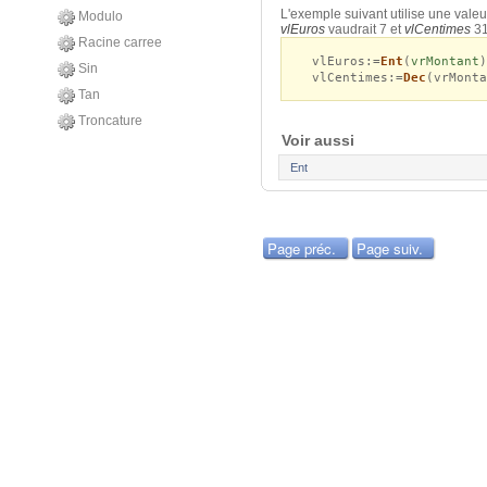
L'exemple suivant utilise une valeu
Modulo
vlEuros
vaudrait 7 et
vlCentimes
31
Racine carree
vlEuros:=
Ent
(
vrMontant
Sin
vlCentimes:=
Dec
(vrMont
Tan
Troncature
Voir aussi
Ent
Page préc.
Page suiv.