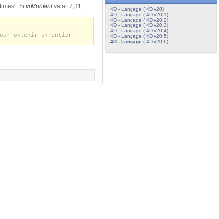
times". Si
vrMontant
valait 7,31,
4D - Langage ( 4D v20)
4D - Langage ( 4D v20.1)
4D - Langage ( 4D v20.2)
4D - Langage ( 4D v20.3)
4D - Langage ( 4D v20.4)
our obtenir un entier
4D - Langage ( 4D v20.5)
4D - Langage
( 4D v20.6)