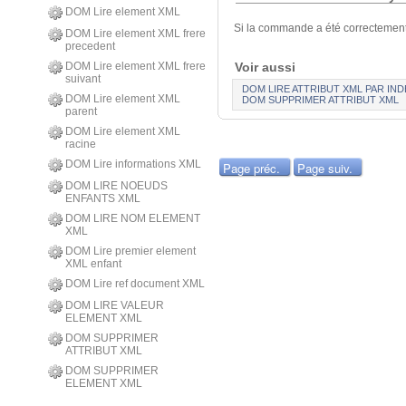
DOM Lire element XML
Si la commande a été correctement e
DOM Lire element XML frere
precedent
Voir aussi
DOM Lire element XML frere
suivant
DOM LIRE ATTRIBUT XML PAR IND
DOM Lire element XML
DOM SUPPRIMER ATTRIBUT XML
parent
DOM Lire element XML
racine
DOM Lire informations XML
Page préc.
Page suiv.
DOM LIRE NOEUDS
ENFANTS XML
DOM LIRE NOM ELEMENT
XML
DOM Lire premier element
XML enfant
DOM Lire ref document XML
DOM LIRE VALEUR
ELEMENT XML
DOM SUPPRIMER
ATTRIBUT XML
DOM SUPPRIMER
ELEMENT XML