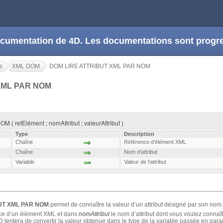
 documentation de 4D. Les documentations sont prog
e
XML DOM
DOM LIRE ATTRIBUT XML PAR NOM
XML PAR NOM
 refElément ; nomAttribut ; valeurAttribut )
Type
Description
Chaîne
Référence d’élément XML
Chaîne
Nom d’attribut
Variable
Valeur de l’attribut
UT XML PAR NOM
permet de connaître la valeur d’un attribut désigné par son nom.
nce d’un élément XML et dans
nomAttribut
le nom d’attribut dont vous voulez connaît
D tentera de convertir la valeur obtenue dans le type de la variable passée en param