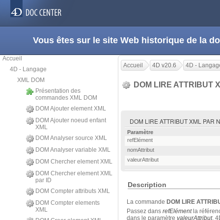
Vous êtes sur le site Web historique de la
Accueil
Accueil
4D v20.6
4D - Langag
4D - Langage
XML DOM
DOM LIRE ATTRIBUT 
Présentation des
commandes XML DOM
DOM Ajouter element XML
DOM Ajouter noeud enfant
DOM LIRE ATTRIBUT XML PAR NOM (
XML
Paramètre
DOM Analyser source XML
refElément
DOM Analyser variable XML
nomAttribut
valeurAttribut
DOM Chercher element XML
DOM Chercher element XML
par ID
Description
DOM Compter attributs XML
La commande
DOM LIRE ATTRIB
DOM Compter elements
XML
Passez dans
refElément
la référe
dans le paramètre
valeurAttribut
. 4