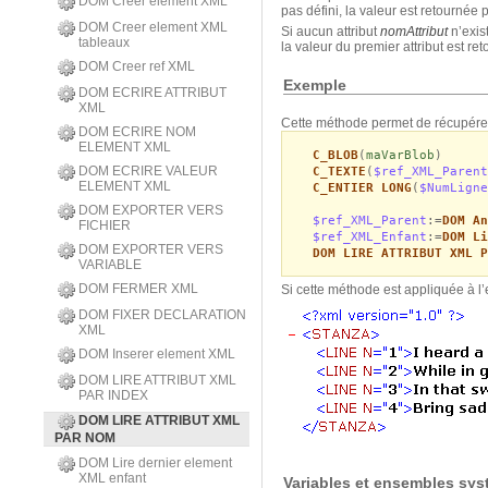
DOM Creer element XML
pas défini, la valeur est retournée 
DOM Creer element XML
Si aucun attribut
nomAttribut
n’exis
tableaux
la valeur du premier attribut est re
DOM Creer ref XML
Exemple
DOM ECRIRE ATTRIBUT
XML
Cette méthode permet de récupérer 
DOM ECRIRE NOM
ELEMENT XML
C_BLOB
(
maVarBlob
)
DOM ECRIRE VALEUR
C_TEXTE
(
$ref_XML_Parent
ELEMENT XML
C_ENTIER LONG
(
$NumLigne
DOM EXPORTER VERS
$ref_XML_Parent
:=
DOM An
FICHIER
$ref_XML_Enfant
:=
DOM Li
DOM EXPORTER VERS
DOM LIRE ATTRIBUT XML P
VARIABLE
DOM FERMER XML
Si cette méthode est appliquée à l
DOM FIXER DECLARATION
XML
DOM Inserer element XML
DOM LIRE ATTRIBUT XML
PAR INDEX
DOM LIRE ATTRIBUT XML
PAR NOM
DOM Lire dernier element
XML enfant
Variables et ensembles sy