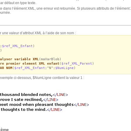
par défaut en type texte.
te dans l’élément XML, une erreur est retournée. Si plusieurs attributs de l’élément
tournée.
une valeur d’attribut XML à l’aide de son nom :
;
$ref_XML_Enfant
)
)
alyser variable XML
(maVarBlob)
re premier element XML enfant
(
$ref_XML_Parent
)
AR NOM
(
$ref_XML_Enfant
;"N";
$NumLigne
)
’exemple ci-dessous, $NumLigne contient la valeur 1 :
stème