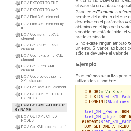
El comando
DOM GET XML
DOM EXPORT TO FILE
el valor de un atributo espec
DOM EXPORT TO VAR
Pase en
refElement
la refer
nombre del atributo del que q
DOM Find XML element
devuelve en el parámetro
val
DOM Find XML element by
obtenido en el tipo de la var
ID
variable no está definido, el 
DOM Get first child XML
predeterminada.
element
Si no existe ningún atributo
n
DOM Get last child XML
un error. Si varios atributo
element
sólo se devuelve el valor del 
DOM Get next sibling XML
element
Ejemplo
DOM Get parent XML
element
Este método se utiliza para r
DOM Get previous sibling
utilizando su nombre:
XML element
DOM Get Root XML element
C_BLOB
(
miVarBlob
)
DOM GET XML ATTRIBUTE
C_TEXT
(
$ref_XML_Padr
BY INDEX
C_LONGINT
(
$NumLinea
)
DOM GET XML ATTRIBUTE
BY NAME
$ref_XML_Padre
:=
DOM 
$ref_XML_Hijo
:=
DOM G
DOM GET XML CHILD
NODES
element
(
$ref_XML_Padr
DOM GET XML ATTRIBUT
DOM Get XML document ref