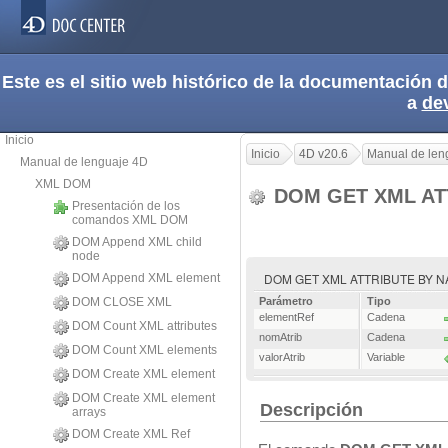
Este es el sitio web histórico de la documentación
a
de
Inicio
Inicio
4D v20.6
Manual de len
Manual de lenguaje 4D
XML DOM
DOM GET XML AT
Presentación de los
comandos XML DOM
DOM Append XML child
node
DOM GET XML ATTRIBUTE BY NAME 
DOM Append XML element
DOM CLOSE XML
Parámetro
Tipo
elementRef
Cadena
DOM Count XML attributes
nomAtrib
Cadena
DOM Count XML elements
valorAtrib
Variable
DOM Create XML element
DOM Create XML element
Descripción
arrays
DOM Create XML Ref