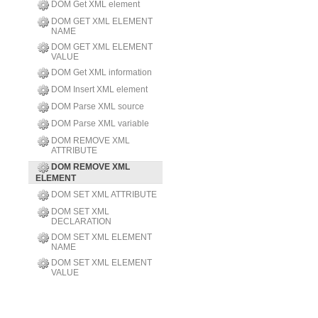
DOM Get XML element
DOM GET XML ELEMENT
NAME
DOM GET XML ELEMENT
VALUE
DOM Get XML information
DOM Insert XML element
DOM Parse XML source
DOM Parse XML variable
DOM REMOVE XML
ATTRIBUTE
DOM REMOVE XML
ELEMENT
DOM SET XML ATTRIBUTE
DOM SET XML
DECLARATION
DOM SET XML ELEMENT
NAME
DOM SET XML ELEMENT
VALUE