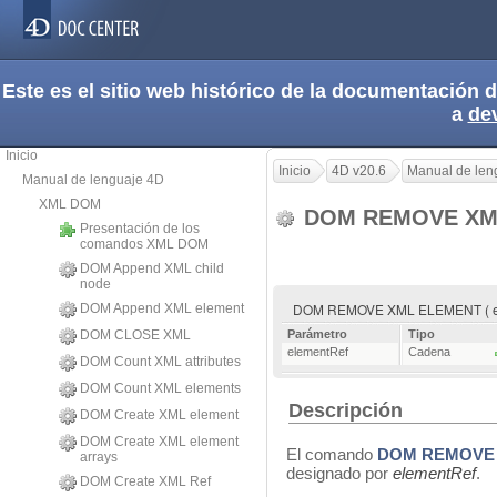
Este es el sitio web histórico de la documentación
a
de
Inicio
Inicio
4D v20.6
Manual de len
Manual de lenguaje 4D
XML DOM
DOM REMOVE XM
Presentación de los
comandos XML DOM
DOM Append XML child
node
DOM REMOVE XML ELEMENT ( e
DOM Append XML element
DOM CLOSE XML
Parámetro
Tipo
elementRef
Cadena
DOM Count XML attributes
DOM Count XML elements
Descripción
DOM Create XML element
DOM Create XML element
El comando
DOM REMOVE
arrays
designado por
elementRef
.
DOM Create XML Ref