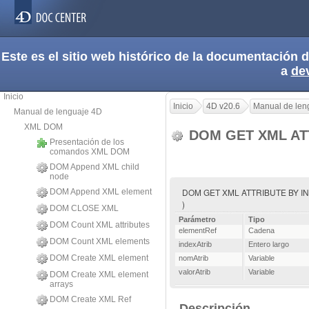
Este es el sitio web histórico de la documentación
a
de
Inicio
Inicio
4D v20.6
Manual de len
Manual de lenguaje 4D
XML DOM
DOM GET XML AT
Presentación de los
comandos XML DOM
DOM Append XML child
node
DOM GET XML ATTRIBUTE BY INDEX 
DOM Append XML element
)
DOM CLOSE XML
Parámetro
Tipo
DOM Count XML attributes
elementRef
Cadena
DOM Count XML elements
indexAtrib
Entero largo
DOM Create XML element
nomAtrib
Variable
valorAtrib
Variable
DOM Create XML element
arrays
DOM Create XML Ref
Descripción