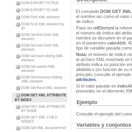
DOM EXPORT TO FILE
DOM EXPORT TO VAR
El comando
DOM GET XML 
el nombre así como el valor 
DOM Find XML element
de índice.
DOM Find XML element by
Pase en
refElement
la refer
ID
el número de índice del atrib
DOM Get first child XML
nombre se devuelve en el p
element
en el parámetro
valorAtrib
. 4
DOM Get last child XML
tipo de variable pasada com
element
Nota:
el número de índice no 
DOM Get next sibling XML
el archivo XML mostrado en f
element
atributo indica su posición en
DOM Get parent XML
alfabético (en función de su 
element
principio, consulte el ejemp
DOM Get previous sibling
attributes
.
XML element
Si el valor pasado en
indexAt
DOM Get Root XML element
presentes en el elemento XML
DOM GET XML ATTRIBUTE
BY INDEX
Ejemplo
DOM GET XML ATTRIBUTE
BY NAME
Consulte el ejemplo del co
DOM GET XML CHILD
NODES
Variables y conjuntos
DOM Get XML document ref