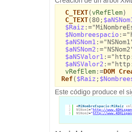
Creación de un árbol XM
C_TEXT
(
vRefElem
)
C_TEXT
(80;
$aNSNom
$Raiz
:="MiNombreE
$Nombreespacio
:="
$aNSNom1
:="NSNom1
$aNSNom2
:="NSNom2
$aNSValor1
:="http
$aNSValor2
:="http
vRefElem
:=
DOM Cre
Ref
(
$Raiz
;
$Nombree
Este código produce el si
1
<
MiNombreEspacio:MiRaiz
xm
2
NSNom1
=
"
http://www.4DHispa
3
NSNom2
=
"
http://www.4DHispa