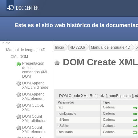
Este es el sitio web histórico de la document
Inicio
Inicio
4D v20.6
Manual de lenguaje 4D
Manual de lenguaje 4D
XML DOM
DOM Create XML
Presentación
de los
comandos XML
DOM
DOM Append
XML child node
DOM Append
DOM Create XML Ref ( raiz {; nomEspacio} {; n
XML element
Parámetro
Tipo
DOM CLOSE
raiz
Cadena
XML
nomEspacio
Cadena
DOM Count
nSNom
Cadena
XML attributes
nSValor
Cadena
DOM Count
XML elements
Resultado
Cadena