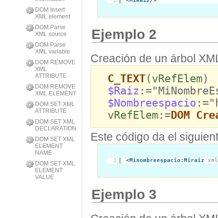
2
<
MiRaiz
/>
DOM Insert
XML element
DOM Parse
Ejemplo 2
XML source
DOM Parse
XML variable
Creación de un árbol XM
DOM REMOVE
XML
C_TEXT
(
vRefElem
)
ATTRIBUTE
DOM REMOVE
$Raiz
:="MiNombreE
XML ELEMENT
$Nombreespacio
:="
DOM SET XML
ATTRIBUTE
vRefElem
:=
DOM Cre
DOM SET XML
DECLARATION
Este código da el siguien
DOM SET XML
ELEMENT
NAME
1
<
Minombreespacio:Miraiz
xm
DOM SET XML
ELEMENT
VALUE
Ejemplo 3