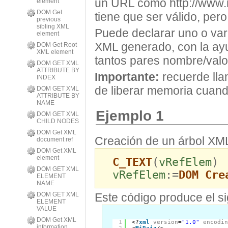
un URL como http://www.m
element
DOM Get
tiene que ser válido, pero
previous
sibling XML
Puede declarar uno o var
element
XML generado, con la ay
DOM Get Root
XML element
tantos pares nombre/val
DOM GET XML
ATTRIBUTE BY
Importante:
recuerde ll
INDEX
de liberar memoria cuando
DOM GET XML
ATTRIBUTE BY
NAME
Ejemplo 1
DOM GET XML
CHILD NODES
DOM Get XML
Creación de un árbol XML
document ref
DOM Get XML
element
C_TEXT
(
vRefElem
)
DOM GET XML
vRefElem
:=
DOM Cre
ELEMENT
NAME
DOM GET XML
Este código produce el si
ELEMENT
VALUE
DOM Get XML
1
<?
xml
version
=
"1.0"
encodi
information