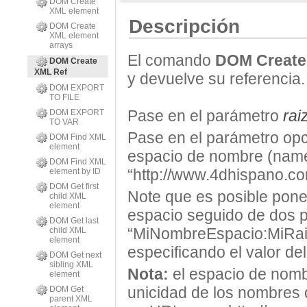
DOM Create
XML element
Descripción
DOM Create
XML element
arrays
El comando
DOM Create
DOM Create
XML Ref
y devuelve su referencia.
DOM EXPORT
TO FILE
Pase en el parámetro
rai
DOM EXPORT
TO VAR
Pase en el parámetro op
DOM Find XML
element
espacio de nombre (name
DOM Find XML
“http://www.4dhispano.co
element by ID
DOM Get first
Note que es posible pone
child XML
element
espacio seguido de dos 
DOM Get last
“MiNombreEspacio:MiRaiz
child XML
element
especificando el valor de
DOM Get next
sibling XML
Nota:
el espacio de nomb
element
unicidad de los nombres d
DOM Get
parent XML