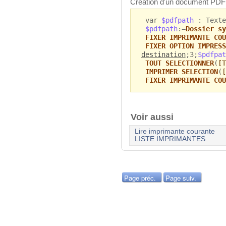
Création d'un document PDF
var
$pdfpath
: Texte
$pdfpath
:=
Dossier sy
FIXER IMPRIMANTE COU
FIXER OPTION IMPRESS
destination
;3;
$pdfpat
TOUT SELECTIONNER
(
[T
IMPRIMER SELECTION
(
[
FIXER IMPRIMANTE COU
Voir aussi
Lire imprimante courante
LISTE IMPRIMANTES
Page préc.
Page suiv.