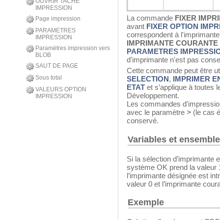
OUVRIR TACHE
IMPRESSION
La commande
FIXER IMP
Page impression
avant
FIXER OPTION IMP
PARAMETRES
correspondent à l'imprimant
IMPRESSION
IMPRIMANTE COURANTE
Paramètres impression vers
PARAMETRES IMPRESSI
BLOB
d'imprimante n'est pas conse
SAUT DE PAGE
Cette commande peut être u
Sous total
SELECTION
,
IMPRIMER 
ETAT
et s’applique à toutes
VALEURS OPTION
Développement.
IMPRESSION
Les commandes d'impression
avec le paramètre
>
(le cas é
conservé.
Variables et ensembl
Si la sélection d’imprimante 
système OK prend la valeur 1
l’imprimante désignée est int
valeur 0 et l’imprimante cour
Exemple