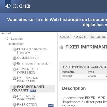
Vous êtes sur le site Web historique de la doc
déplacées 
Accueil
Accueil
4D v20.6
4D - Langag
4D - Langage
Impressions
FIXER IMPRIMAN
BLOB vers paramètres
impression
CUMULER SUR
Est en apercu impression
FIXER IMPRIMANTE COURANTE (
FERMER TACHE
Paramètre
Type
IMPRESSION
nomImpr
Chaîne
FIXER APERCU
IMPRESSION
FIXER IMPRIMANTE
Description
COURANTE
Mod
FIXER MARGE
La commande
FIXER IMP
IMPRESSION
l’imprimante à utiliser pour l
FIXER OPTION
courante.
Mod