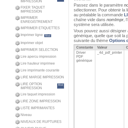
IMPRESSION
Passez dans le paramètre
n
FIXER TAQUET
sélectionner. Pour obtenir la 
IMPRESSION
au préalable la commande
L
IMPRIMER
chaîne vide dans
nomImpr
, 
ENREGISTREMENT
système sera utilisée.
IMPRIMER ETIQUETTES
Vous pouvez aussi désigner
Imprimer ligne
générique, quelle que soit la
Mod
suivante du thème
Options 
Imprimer objet
Constante
Valeur
IMPRIMER SELECTION
Driver
_4d_pdf_printer
Lire apercu impression
PDF
générique
Lire hauteur imprimee
Lire imprimante courante
LIRE MARGE IMPRESSION
LIRE OPTION
Mod
IMPRESSION
Lire taquet impression
LIRE ZONE IMPRESSION
LISTE IMPRIMANTES
Niveau
NIVEAUX DE RUPTURES