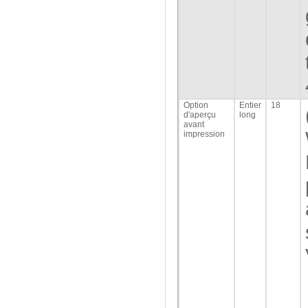
Option
Entier
18
d'aperçu
long
avant
impression