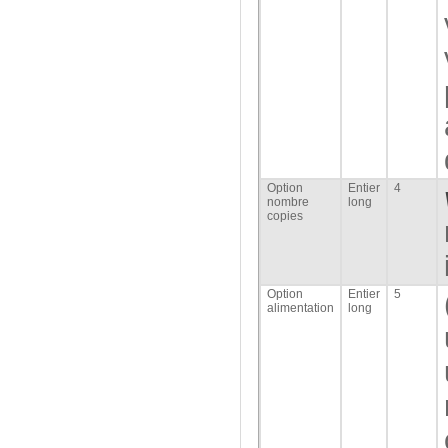
Option
Entier
4
nombre
long
copies
Option
Entier
5
alimentation
long