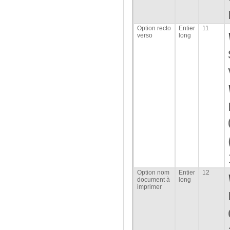
Option recto
Entier
11
verso
long
Option nom
Entier
12
document à
long
imprimer