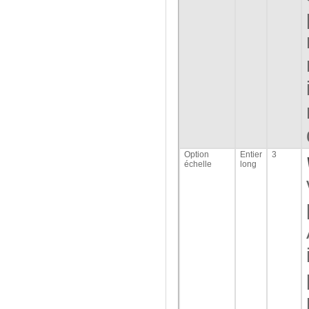
Option
Entier
3
échelle
long