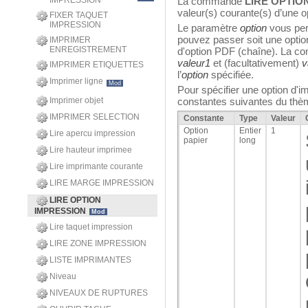
IMPRESSION
La commande
LIRE OPTIO
valeur(s) courante(s) d’une o
FIXER TAQUET
IMPRESSION
Le paramètre
option
vous perm
pouvez passer soit une option
IMPRIMER
ENREGISTREMENT
d'option PDF (chaîne). La c
valeur1
et (facultativement)
v
IMPRIMER ETIQUETTES
l’
option
spécifiée.
Imprimer ligne
Mod
Pour spécifier une option d'im
Imprimer objet
constantes suivantes du th
IMPRIMER SELECTION
Constante
Type
Valeur
Option
Entier
1
Lire apercu impression
papier
long
Lire hauteur imprimee
Lire imprimante courante
LIRE MARGE IMPRESSION
LIRE OPTION
IMPRESSION
Mod
Lire taquet impression
LIRE ZONE IMPRESSION
LISTE IMPRIMANTES
Niveau
NIVEAUX DE RUPTURES