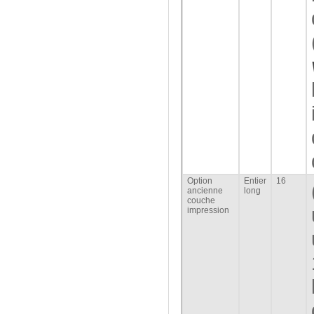
Option
Entier
16
ancienne
long
couche
impression