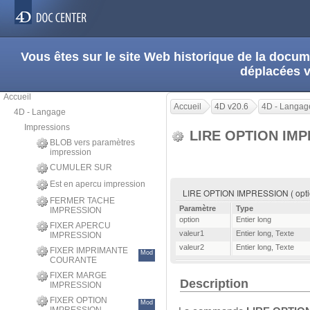
Vous êtes sur le site Web historique de la doc
déplacées 
Accueil
Accueil
4D v20.6
4D - Langag
4D - Langage
Impressions
LIRE OPTION IM
BLOB vers paramètres
impression
CUMULER SUR
Est en apercu impression
LIRE OPTION IMPRESSION ( option 
FERMER TACHE
Paramètre
Type
IMPRESSION
option
Entier long
FIXER APERCU
valeur1
Entier long
,
Texte
IMPRESSION
valeur2
Entier long
,
Texte
FIXER IMPRIMANTE
Mod
COURANTE
FIXER MARGE
Description
IMPRESSION
FIXER OPTION
Mod