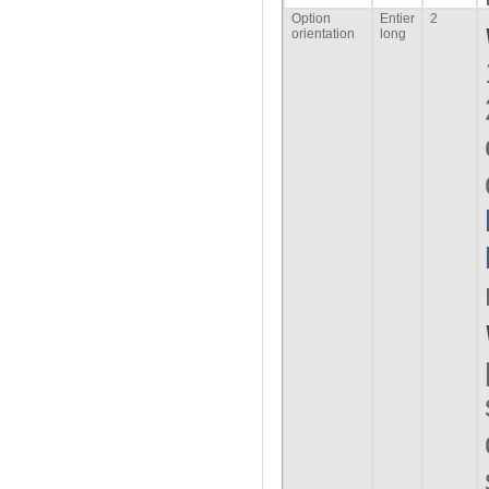
Option
Entier
2
orientation
long