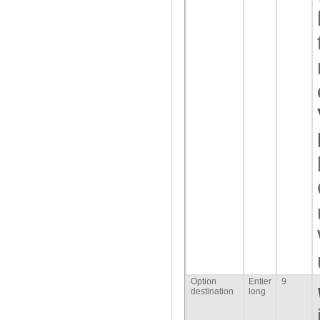
Option
Entier
9
destination
long