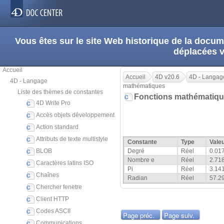
Vous êtes sur le site Web historique de la doc
déplacées 
Accueil
Accueil
4D v20.6
4D - Langag
4D - Langage
mathématiques
Liste des thèmes de constantes
Fonctions mathématiq
4D Write Pro
Accès objets développement
Action standard
Attributs de texte multistyle
Constante
Type
Vale
BLOB
Degré
Réel
0.01
Nombre e
Réel
2.71
Caractères latins ISO
Pi
Réel
3.14
Chaînes
Radian
Réel
57.2
Chercher fenetre
Client HTTP
Codes ASCII
Page préc.
Page suiv.
Communications