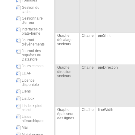
Formules
Gestion du
cache
Gestionnaire
d'erreur
Interfaces de
plate-forme
Graphe
Chaîne
pieShift
décalage
Journal
secteurs
d'événements
Journal des
requêtes du
Datastore
Jours et mois
Graphe
Chaîne
pieDirection
direction
LDAP
secteurs
Licence
disponible
Liens
List box
List box pied
Graphe
Chaîne
lineWidth
calcul
épaisseur
Listes
des lignes
hiérarchiques
Mail
Maintenance