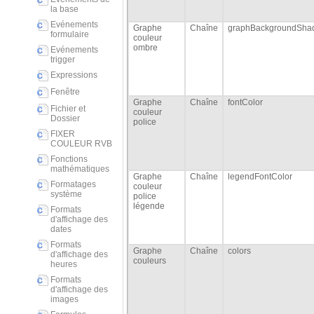
la base
Evénements
Graphe
Chaîne
graphBackgroundSha
formulaire
couleur
ombre
Evénements
trigger
Expressions
Fenêtre
Graphe
Chaîne
fontColor
Fichier et
couleur
Dossier
police
FIXER
COULEUR RVB
Fonctions
mathématiques
Graphe
Chaîne
legendFontColor
Formatages
couleur
système
police
légende
Formats
d'affichage des
dates
Formats
Graphe
Chaîne
colors
d'affichage des
couleurs
heures
Formats
d'affichage des
images