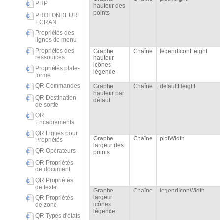
PHP
hauteur des
points
PROFONDEUR
ECRAN
Propriétés des
lignes de menu
Propriétés des
Graphe
Chaîne
legendIconHeight
ressources
hauteur
icônes
Propriétés plate-
légende
forme
QR Commandes
Graphe
Chaîne
defaultHeight
hauteur par
QR Destination
défaut
de sortie
QR
Encadrements
QR Lignes pour
Graphe
Chaîne
plotWidth
Propriétés
largeur des
QR Opérateurs
points
QR Propriétés
de document
QR Propriétés
de texte
Graphe
Chaîne
legendIconWidth
largeur
QR Propriétés
icônes
de zone
légende
QR Types d'états