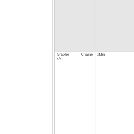
Graphe
Chaîne
xMin
xMin