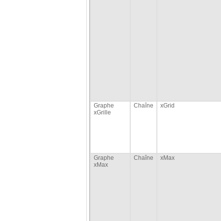
Graphe
Chaîne
xGrid
xGrille
Graphe
Chaîne
xMax
xMax