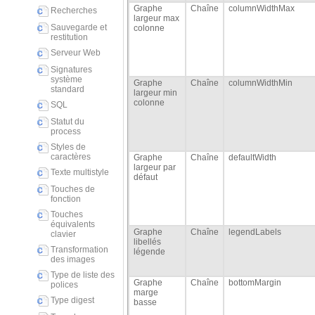
Graphe
Chaîne
columnWidthMax
Recherches
largeur max
Sauvegarde et
colonne
restitution
Serveur Web
Signatures
système
Graphe
Chaîne
columnWidthMin
standard
largeur min
colonne
SQL
Statut du
process
Styles de
caractères
Graphe
Chaîne
defaultWidth
largeur par
Texte multistyle
défaut
Touches de
fonction
Touches
équivalents
Graphe
Chaîne
legendLabels
clavier
libellés
Transformation
légende
des images
Type de liste des
Graphe
Chaîne
bottomMargin
polices
marge
Type digest
basse