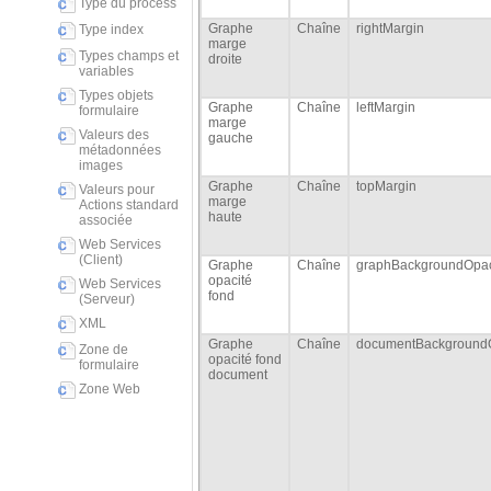
Type du process
Graphe
Chaîne
rightMargin
Type index
marge
Types champs et
droite
variables
Types objets
Graphe
Chaîne
leftMargin
formulaire
marge
Valeurs des
gauche
métadonnées
images
Graphe
Chaîne
topMargin
Valeurs pour
marge
Actions standard
haute
associée
Web Services
(Client)
Graphe
Chaîne
graphBackgroundOpac
opacité
Web Services
fond
(Serveur)
XML
Graphe
Chaîne
documentBackgroundO
Zone de
opacité fond
formulaire
document
Zone Web