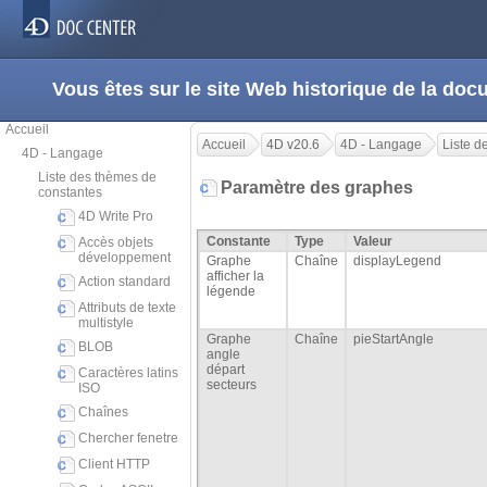
Vous êtes sur le site Web historique de la d
Accueil
Accueil
4D v20.6
4D - Langage
Liste d
4D - Langage
Liste des thèmes de
Paramètre des graphes
constantes
4D Write Pro
Constante
Type
Valeur
Accès objets
développement
Graphe
Chaîne
displayLegend
afficher la
Action standard
légende
Attributs de texte
multistyle
Graphe
Chaîne
pieStartAngle
BLOB
angle
départ
Caractères latins
secteurs
ISO
Chaînes
Chercher fenetre
Client HTTP