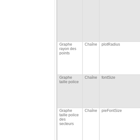
Graphe
Chaîne
plotRadius
rayon des
points
Graphe
Chaîne
fontSize
taille police
Graphe
Chaîne
pieFontSize
taille police
des
secteurs