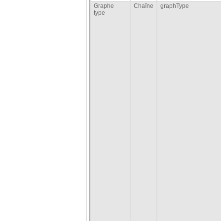
Graphe
Chaîne
graphType
type