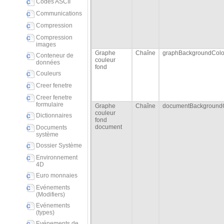
Codes ASCII
Communications
Compression
Compression
images
Graphe
Chaîne
graphBackgroundColo
Conteneur de
couleur
données
fond
Couleurs
Creer fenetre
Creer fenetre
formulaire
Graphe
Chaîne
documentBackground
couleur
Dictionnaires
fond
document
Documents
système
Dossier Système
Environnement
4D
Euro monnaies
Evénements
(Modifiers)
Evénements
(types)
Evénements de