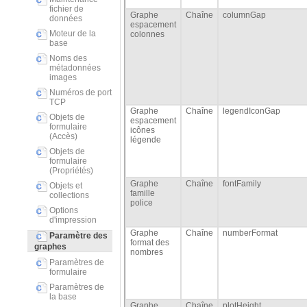
fichier de
Graphe
Chaîne
columnGap
données
espacement
Moteur de la
colonnes
base
Noms des
métadonnées
images
Numéros de port
TCP
Graphe
Chaîne
legendIconGap
Objets de
espacement
formulaire
icônes
(Accès)
légende
Objets de
formulaire
(Propriétés)
Graphe
Chaîne
fontFamily
Objets et
famille
collections
police
Options
d'impression
Graphe
Chaîne
numberFormat
Paramètre des
format des
graphes
nombres
Paramètres de
formulaire
Paramètres de
la base
Graphe
Chaîne
plotHeight